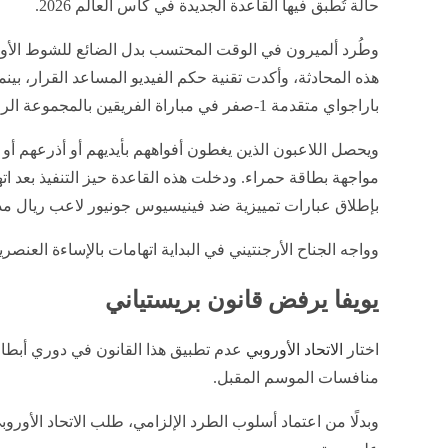
حالة تُطبق فيها القاعدة الجديدة في كأس العالم 2026.
وطُرد ألميرون في الوقت المحتسب بدل الضائع للشوط الأ
هذه المحادثة، وأكدت تقنية حكم الفيديو المساعد القرار، بينم
باراجواي متقدمة 1-صفر في مباراة الفريقين بالمجموعة الرابعة.
ويحصل اللاعبون الذين يغطون أفواههم بأيديهم أو أذرعهم أ
مواجهة بطاقة حمراء. ودخلت هذه القاعدة حيز التنفيذ بعد اتها
بإطلاق عبارات تمييزية ضد فينيسيوس جونيور لاعب ريال مد
وواجه الجناح الأرجنتيني في البداية اتهامات بالإساءة العنصرية 
يويفا يرفض قانون بريستياني
اختار
الاتحاد الأوروبي
عدم تطبيق هذا القانون في دوري أبطال
منافسات الموسم المقبل.
وبدلًا من اعتماد أسلوب الطرد الإلزامي، طلب الاتحاد الأورو