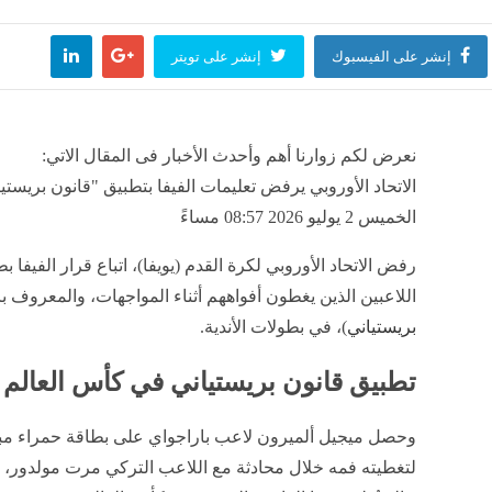
منذ ساعة واحدة
إنشر على الفيسبوك
إنشر على تويتر
عهد وأردوغان يبحثان تعزيز العلاقات ومستجدات المنطقة
منذ ساعة واحدة
نعرض لكم زوارنا أهم وأحدث الأخبار فى المقال الاتي:
الاتحاد الأوروبي يرفض تعليمات الفيفا بتطبيق "قانون بريستيا
الخميس 2 يوليو 2026 08:57 مساءً
ن: اتفاقية الدفاع مع تركيا والسعودية وباكستان تقوم على الردع الجماعي
رفض الاتحاد الأوروبي لكرة القدم (يويفا)، اتباع قرار الفيفا ب
منذ ساعة واحدة
اللاعبين الذين يغطون أفواههم أثناء المواجهات، والمعروف ب
بريستياني
)، في بطولات الأندية.
تطبيق قانون بريستياني في كأس العالم 2026
وحصل ميجيل ألميرون لاعب باراجواي على بطاقة حمراء مب
جديدة لدعم النقل الجماعي في مطروح، ترخيص 10 سيارات أجرة لخط سيوة
لتغطيته فمه خلال محادثة مع اللاعب التركي مرت مولدور، 
منذ ساعة واحدة