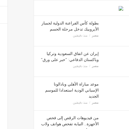
إقتصاد
بطولة كأس الفراعنة الدولية لجمباز
الأيروبيك تدخل مرحلة الحسم
ولي ال
مصر
منذ دقيقتين
إقتصاد
إيران عن اتفاق السعودية وتركيا
وباكستان الدفاعي: "حبر على ورق"
أردوغا
مصر
منذ دقيقتين
إقتصاد
موعد مباراة الأهلي وبادالونا
الإسباني الودية استعدادا للموسم
الجديد
مصر
منذ دقيقتين
من فيديوهات الرقص إلى فحص
قرارات 
الأجهزة.. النيابة تفحص هواتف ولاب
مصر