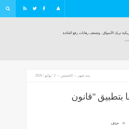
كية تربك الأسواق.. وتضعف رهانات رفع الفائدة
حدة
منذ شهر — الخميس — 2 / يوليو / 2026
ا بتطبيق "قانون
حذف