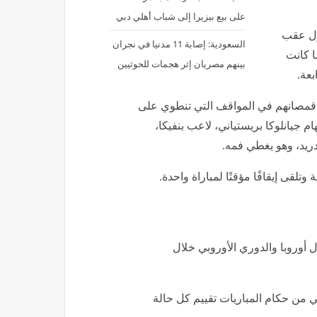
على بيع بيزيرا إلى شباب أهلي دبي
ول عقب
السعودية: إصابة 11 مدنيا في نجران
ا كانت
بينهم مصريان إثر هجمات للحوثيين
و قمصانهم في المواقف التي تنطوي على
م جيانلوكا بريستياني، لاعب بنفيكا،
ريد، وهو يغطي فمه.
وتلقى إيقافًا مؤقتًا لمباراة واحدة.
 أوروبا والدوري الأوروبي خلال
بي من حكام المباريات تقييم كل حالة