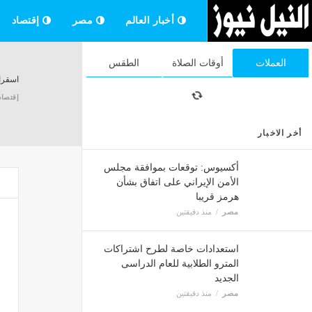
أخبار العالم
مصر
إقتصاد
العملات
أوقات الصلاة
الطقس
اسقرا
إقتصاد
أخر الاخبار
شركة س
أكسيوس: توقعات بموافقة مجلس
إقتصاد
الأمن الإيراني على اتفاق بشأن
هرمز قريبا
مصر
منذ دقيقتين
وزير ا
استعدادات خاصة لطرح اشتراكات
إقتصاد
المترو الطلابية للعام الدراسى
الجديد
مصر
منذ دقيقتين
ولي ال