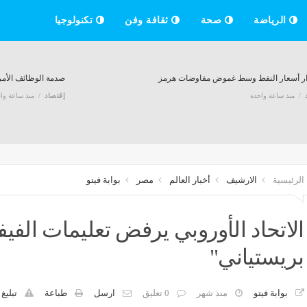
الرياضة
صحة
ثقافة وفن
تكنولوجيا
ر أسعار النفط وسط غموض مفاوضات هرمز
صدمة الوظائف الأمري
منذ ساعة واحدة
إقتصاد
منذ ساعة وا
عودية تبحث التقدم بعرض لتشغيل محطة في ميناء كيب تاون لمدة 25 عاماً
منذ ساعة واحدة
الرئيسية
الارشيف
أخبار العالم
مصر
بوابة فيتو
الاتحاد الأوروبي يرفض تعليمات الفيف
لدفاع: اتفاقية مكة تعزز الردع والتنسيق بين السعودية وتركيا وباكستان
منذ ساعة واحدة
بريستياني"
بوابة فيتو
منذ شهر
0 تعليق
ارسل
طباعة
تبليغ
عهد يلتقي رئيس وزراء باكستان لبحث العلاقات الثنائية والتطورات الإقليمية