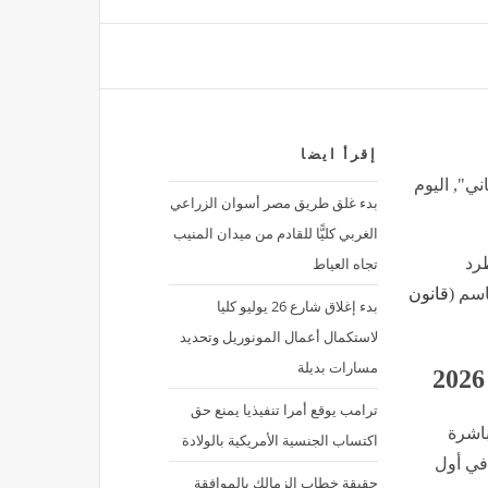
إقرأ ايضا
ني", اليوم
بدء غلق طريق مصر أسوان الزراعي
سوق دبي المالي يحقق أفضل أداء خليجي خلال الأسبوع
الغربي كليًّا للقادم من ميدان المنيب
إقتصاد
منذ ساعة واحدة
تجاه العياط
طرد
اسم (
قانون
بدء إغلاق شارع 26 يوليو كليا
محاكمة خالد عبد الغفار
لاستكمال أعمال المونوريل وتحديد
مصر
منذ ساعة واحدة
مسارات بديلة
ترامب يوقع أمرا تنفيذيا يمنع حق
اشرة
اكتساب الجنسية الأمريكية بالولادة
في أول
حقيقة خطاب الزمالك بالموافقة