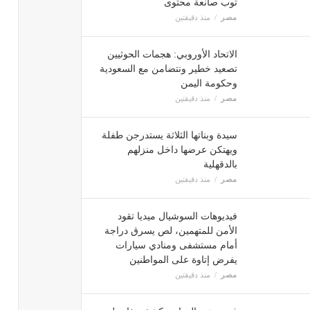
توب صانعة محتوى
مصر
منذ دقيقتين
الاتحاد الأوروبي: هجمات الحوثيين
تصعيد خطير ونتضامن مع السعودية
وحكومة اليمن
مصر
منذ دقيقتين
سيدة وبناتها الثلاثة يستدرجن طفلة
ويهتكن عرضها داخل منزلهم
بالدقهلية
مصر
منذ دقيقتين
فيديوهات السوشيال ميديا تقود
الأمن للمتهمين، لص يسرق دراجة
أمام مستشفى ومنادي سيارات
يفرض إتاوة على المواطنين
مصر
منذ دقيقتين