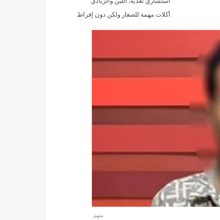
استشاري تغذية: اللبن والزبادي
أكلات مهمة للصغار ولكن دون إفراط
متهم