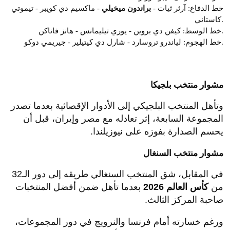
خط الدفاع: آرثر ثيات -
براندون ميخيلي
- ماكسيم دي كويبر - تيموتي
كاستاني.
خط الوسط: كيفن دي بروين - يوري تيليمانس - هانز فاناكن.
خط الهجوم: لياندرو تروسارد - شارل دي كيتيلير - جيريمي دوكو.
مشوار منتخب بلجيكا
وتأهل المنتخب البلجيكي إلى الأدوار الإقصائية بعدما تصدر
المجموعة السابعة، إثر تعادله مع مصر وإيران، قبل أن
يحسم الصدارة بفوزه على نيوزيلندا.
مشوار منتخب السنغال
في المقابل، شق المنتخب السنغالي طريقه إلى دور الـ32
من
كأس العالم 2026
بعدما تأهل ضمن أفضل المنتخبات
صاحبة المركز الثالث.
ورغم خسارته أمام فرنسا والنرويج في دور المجموعات،