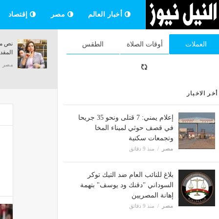
أخبار العالم
مصر
إقتصاد
الإسكان تواصل تنفيذ 25 ألف وحدة بـ"سكن
العملات
أوقات الصلاة
الطقس
لكل المصريين" في أكتوبر الجديدة
سنوات
مصر
منذ 9 دقائق
مصر
أخر الاخبار
إعلام يمني: 7 قتلى ونحو 35 جريحا
في قصف حوثي لميناء المخا
وتجمعات سكنية
مصر
منذ 9 دقائق
بلاغ للنائب العام ضد التيك توكر
السوداني "دقنك ود يوسف" بتهمة
إهانة المصريين
مصر
منذ 9 دقائق