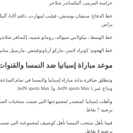
حراسة المرمى: أليكساندر شلاجر
خط الدفاع: ستيفان بوستش، فيليب لينهارت، دافيد ألابا، أليك
براس
خط الوسط:، نيكولاس سيوالد، رومانو شميد، إكسافر شلاجر
خط الهجوم: كونراد لايمر، ماركو أرناوتوفيتش، مارسيل سابي
موعد مباراة إسبانيا ضد النمسا والقنوات 
وتنطلق صافرة بداية مباراة إسبانيا والنمسا في تمام الساع
وتذاع عبر beIN sports Max 1، وbeIN sports Max 3.
وتأهلت إسبانيا كمتصدر لمجموعتها التي ضمت منتخبات الس
برصيد 7 نقاط.
فيما تأهل منتخب النمسا تأهل كوصيف لمجموعته التي ضمت من
برصيد 4 نقاط.