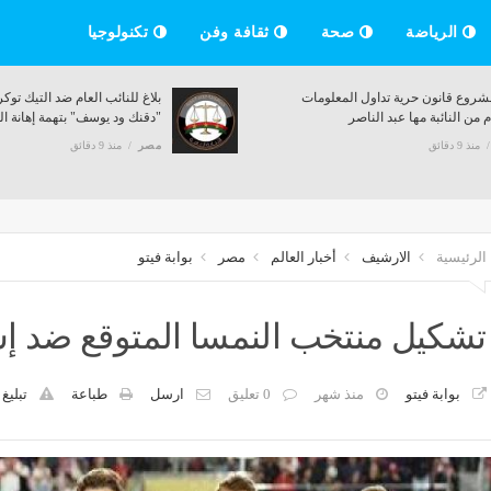
الرياضة
صحة
ثقافة وفن
تكنولوجيا
تجارة عين شمس: إتاحة فرصة التخرج في 3
نص مشروع قانون حرية تداول ا
 للطلاب المتفوقين
المقدم من النائبة مها عبد الناص
منذ 9 دقائق
مصر
منذ 9 دقائق
الرئيسية
الارشيف
أخبار العالم
مصر
بوابة فيتو
تشكيل منتخب النمسا المتوقع ضد إسب
بوابة فيتو
منذ شهر
0 تعليق
ارسل
طباعة
تبليغ