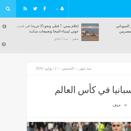
لمعلومات
بلاغ للنائب العام ضد التيك توكر السوداني
ر
"دقنك ود يوسف" بتهمة إهانة المصريين
مصر
منذ 9 دقائق
منذ شهر — الخميس — 2 / يوليو / 2026
انيا في كأس العالم
حذف