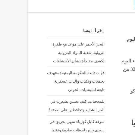
إقرأ ايضا
يوم
البحر الأحمر على موعد مع طفرة
بترولية، شعبة المواد البترولية
تكشف مفاجأة بشأن الاكتشافات
اليوم
الخميس، على ملعب لوس أنجلوس، ضمن منافسات دور الـ32 من
قوات تابعة للحكومة اليمنية تستهدف
تجمعات وثكنات وآليات عسكرية
تابعة لمليشيات الحوثي
كو
للمحجبات، كيف تعتنين بشعرك في
الحر الشديد وتحافظين على صحته؟
سرقة كابل كهرباء تنتهي بحريق في
ا
سيدي جابر، لحظات صادمة وثقتها