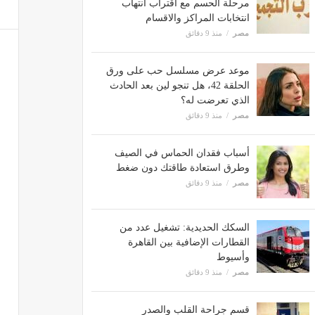
مرحلة الحسم مع اقتراب انتهاب
انتخابات المراكز والاقسام
مصر
منذ 9 دقائق
موعد عرض مسلسل حب على ورق
الحلقة 42، هل تنجو لين بعد الحادث
الذي تعرضت له؟
مصر
منذ 9 دقائق
أسباب فقدان الحماس في الصيف
وطرق استعادة طاقتك دون ضغط
مصر
منذ 9 دقائق
السكك الحديدية: تشغيل عدد من
القطارات الإضافية بين القاهرة
وأسيوط
مصر
منذ 9 دقائق
قسم جراحة القلب والصدر