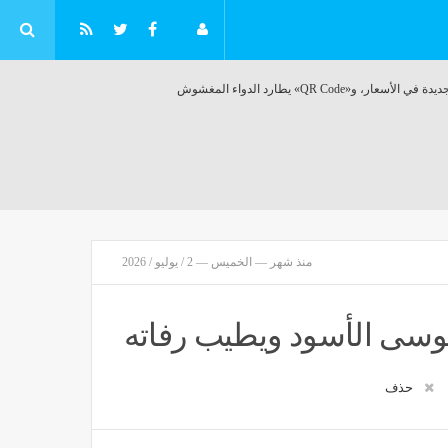
، و«QR Code» يطارد الدواء المغشوش
منذ شهر — الخميس — 2 / يوليو / 2026
 موسى الأسود ويطيب رفاته
حذف
«البترول»: مسح سيزمي لـ 10% من مساحة مصر وخطة لحفر 513 بئرًا
مصر
منذ 28 دقيقة