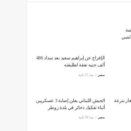
ضة
 لصي
الإفراج عن إبراهيم سعيد بعد سداد 486
ألف جنيه نفقة لطليقته
مصر
منذ 37 ثانية
ز بترعة
الجيش اللبناني يعلن إصابة 3 عسكريين
أثناء تفكيك ذخائر في بلدة زوطر
مصر
منذ 39 ثانية