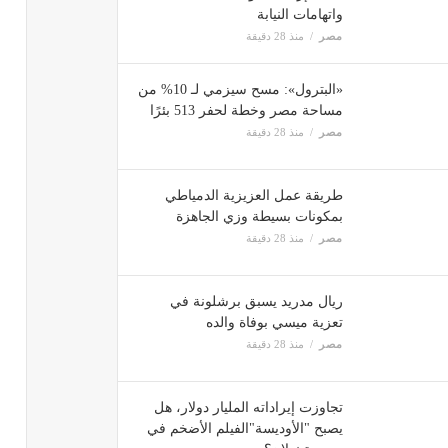
واتهامات النيابة
مصر
منذ 28 دقيقة
«البترول»: مسح سيزمي لـ 10% من
مساحة مصر وخطة لحفر 513 بئرًا
مصر
منذ 28 دقيقة
طريقة عمل العزيزية الدمياطي
بمكونات بسيطة وزي الجاهزة
مصر
منذ 28 دقيقة
ريال مدريد يسبق برشلونة في
تعزية ميسي بوفاة والده
مصر
منذ 28 دقيقة
تجاوزت إيراداته المليار دولار، هل
يصبح "الأوديسة"الفيلم الأضخم في