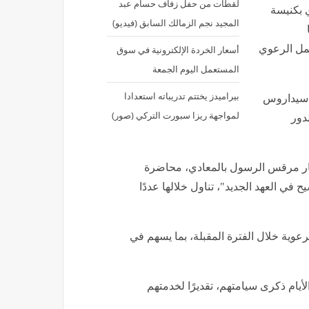
لقطات من حفل زفاف حسام عبد
 بكنيسة
المجيد نجم الزمالك السابق (فيديو)
عمل الرعوي
أسعار الخردة الإلكترونية في سوق
المستعمل اليوم الجمعة
بيراميدز يختتم تدريباته استعدادا
با سيداروس
لمواجهة ريزا سبورت التركي (صور)
دور
ار مرقس الرسول بالمعادي، محاضرة
 في العهد الجديد"، تناول خلالها عددًا
عوية خلال الفترة المقبلة، بما يسهم في
 الأيام ذكرى سيامتهم، تقديرًا لخدمتهم