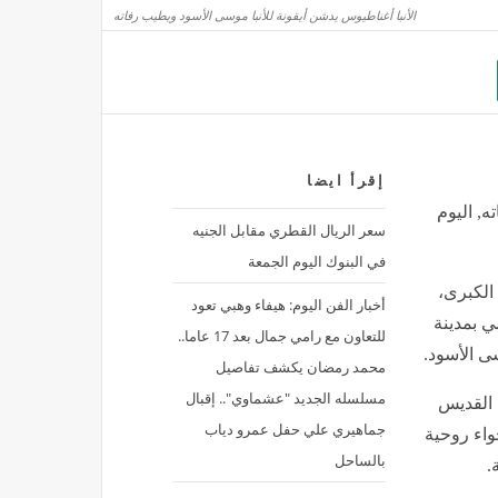
الأنبا أغناطيوس يدشن أيقونة للأنبا موسى الأسود ويطيب رفاته
بق برشلونة في تعزية ميسي بوفاة والده
إقرأ ايضا
ه, اليوم
سعر الريال القطري مقابل الجنيه
في البنوك اليوم الجمعة
 الكبرى،
أخبار الفن اليوم: هيفاء وهبي تعود
ي بمدينة
للتعاون مع رامي جمال بعد 17 عاما..
ى الأسود.
محمد رمضان يكشف تفاصيل
مسلسله الجديد "عشماوي".. إقبال
 القديس
جماهيري علي حفل عمرو دياب
واء روحية
بالساحل
.