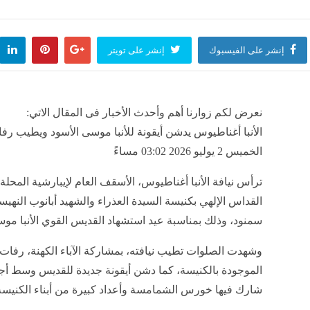
 عمل العزيزية الدمياطي بمكونات بسيطة وزي الجاهزة
ريال مدريد يس
منذ 28 دقيقة
مصر
منذ 28 دقيقة
إنشر على الفيسبوك
إنشر على تويتر
 إيراداته المليار دولار، هل يصبح "الأوديسة"الفيلم الأضخم في مسيرة نولان؟
نعرض لكم زوارنا أهم وأحدث الأخبار فى المقال الاتي:
منذ 28 دقيقة
الأنبا أغناطيوس يدشن أيقونة للأنبا موسى الأسود ويطيب رفات
الخميس 2 يوليو 2026 03:02 مساءً
 الحر بالإسماعيلية تضبط مركزًا شهيرًا لطب الأسنان لقيامه بتسريب نفايات طبية خطرة
ترأس نيافة الأنبا أغناطيوس، الأسقف العام لإيبارشية المحلة
منذ 28 دقيقة
القداس الإلهي بكنيسة السيدة العذراء والشهيد أبانوب النهيس
سمنود، وذلك بمناسبة عيد استشهاد القديس القوي الأنبا موس
وشهدت الصلوات تطيب نيافته، بمشاركة الآباء الكهنة، رفات
الموجودة بالكنيسة، كما دشن أيقونة جديدة للقديس وسط أج
شارك فيها خورس الشمامسة وأعداد كبيرة من أبناء الكنيسة