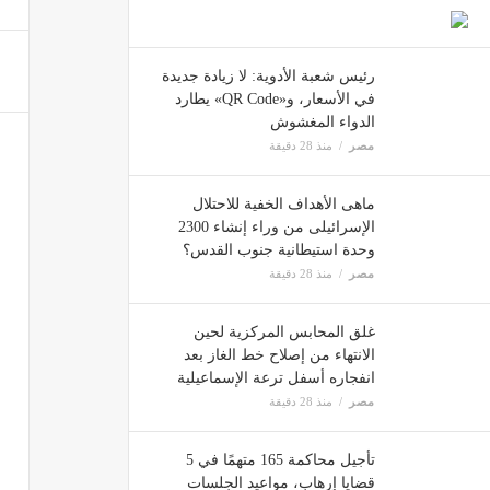
طريقة
مصر
رئيس شعبة الأدوية: لا زيادة جديدة
في الأسعار، و«QR Code» يطارد
الدواء المغشوش
مصر
منذ 28 دقيقة
تجاوزت
مصر
ماهى الأهداف الخفية للاحتلال
الإسرائيلى من وراء إنشاء 2300
وحدة استيطانية جنوب القدس؟
العلاج
مصر
منذ 28 دقيقة
مصر
غلق المحابس المركزية لحين
الانتهاء من إصلاح خط الغاز بعد
انفجاره أسفل ترعة الإسماعيلية
مصر
منذ 28 دقيقة
تأجيل محاكمة 165 متهمًا في 5
قضايا إرهاب، مواعيد الجلسات