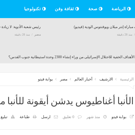
الرياضة
صحة
ثقافة وفن
تكنولوجيا
مباراة إنتر ميلان ويوفنتوس الودية (فيديو)
رئيس شعبة الأدوية: لا زيادة جديدة في الأسعار
منذ 28 دقيقة
مصر
منذ 28 دقيقة
داف الخفية للاحتلال الإسرائيلى من وراء إنشاء 2300 وحدة استيطانية جنوب القدس؟
منذ 28 دقيقة
الرئيسية
الارشيف
أخبار العالم
مصر
بوابة فيتو
محابس المركزية لحين الانتهاء من إصلاح خط الغاز بعد انفجاره أسفل ترعة الإسماعيلية
منذ 28 دقيقة
الأنبا أغناطيوس يدشن أيقونة للأنبا
بوابة فيتو
منذ شهر
0 تعليق
ارسل
طباعة
تبليغ
قضايا إرهاب، مواعيد الجلسات واتهامات النيابة
منذ 28 دقيقة