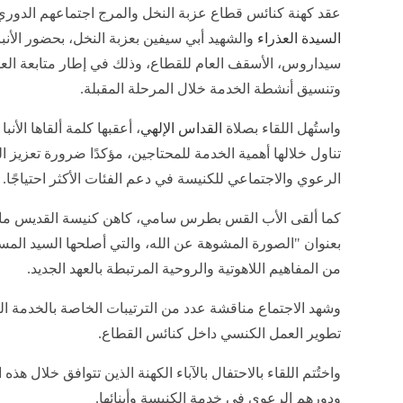
عقد كهنة كنائس قطاع عزبة النخل والمرج اجتماعهم الدوري
السيدة العذراء
والشهيد أبي سيفين بعزبة النخل، بحضور الأنبا
سيداروس، الأسقف العام للقطاع، وذلك في إطار متابعة ال
وتنسيق أنشطة الخدمة خلال المرحلة المقبلة.
واستُهل اللقاء بصلاة
القداس الإلهي
، أعقبها كلمة ألقاها الأن
تناول خلالها أهمية الخدمة للمحتاجين، مؤكدًا ضرورة تعزيز ال
الرعوي والاجتماعي للكنيسة في دعم الفئات الأكثر احتياجًا.
كما ألقى الأب القس بطرس سامي، كاهن كنيسة القديس م
بعنوان "الصورة المشوهة عن الله، والتي أصلحها السيد المسيح
من المفاهيم اللاهوتية والروحية المرتبطة بالعهد الجديد.
وشهد الاجتماع مناقشة عدد من الترتيبات الخاصة بالخدمة الر
تطوير العمل الكنسي داخل كنائس القطاع.
واختُتم اللقاء بالاحتفال بالآباء الكهنة الذين تتوافق خلال هذه
ودورهم الرعوي في خدمة الكنيسة وأبنائها.