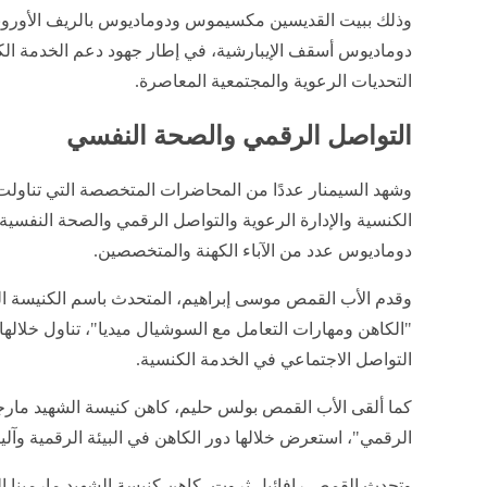
وذلك ببيت القديسين مكسيموس ودوماديوس بالريف الأوروبي الت
دوماديوس أسقف الإيبارشية، في إطار جهود دعم الخدمة الكن
التحديات الرعوية والمجتمعية المعاصرة.
التواصل الرقمي والصحة النفسي
وشهد السيمنار عددًا من المحاضرات المتخصصة التي تناول
الكنسية والإدارة الرعوية والتواصل الرقمي والصحة النفسية،
دوماديوس عدد من الآباء الكهنة والمتخصصين.
وقدم الأب القمص موسى إبراهيم، المتحدث باسم الكنيسة ال
"الكاهن ومهارات التعامل مع السوشيال ميديا"، تناول خلالها
التواصل الاجتماعي في الخدمة الكنسية.
كما ألقى الأب القمص بولس حليم، كاهن كنيسة الشهيد مار
الرقمي"، استعرض خلالها دور الكاهن في البيئة الرقمية وآلي
وتحدث القمص رافائيل ثروت، كاهن كنيسة الشهيد مارمينا ال