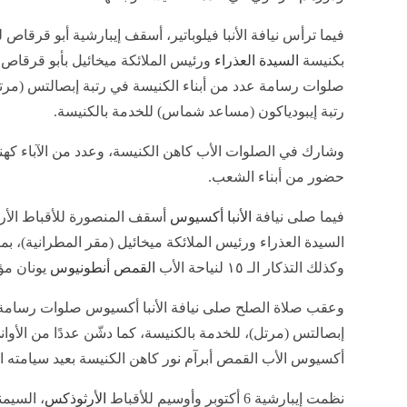
فيما ترأس نيافة الأنبا فيلوباتير، أسقف إيبارشية أبو قرقاص
بكنيسة
السيدة العذراء
ورئيس الملائكة ميخائيل بأبو قرقاص
صلوات رسامة عدد من أبناء الكنيسة في رتبة إبصالتس (م
رتبة إيبودياكون (مساعد شماس) للخدمة بالكنيسة.
وشارك في الصلوات الأب كاهن الكنيسة، وعدد من الآباء ك
حضور من أبناء الشعب.
فيما صلى نيافة
الأنبا أكسيوس
أسقف المنصورة للأقباط الأر
السيدة العذراء ورئيس الملائكة ميخائيل (مقر المطرانية)، بم
وكذلك التذكار الـ ١٥ لنياحة الأب
القمص أنطونيوس
يونان مؤ
وعقب صلاة الصلح صلى نيافة الأنبا أكسيوس صلوات رسامة ١٥ من أبنا
إبصالتس (مرتل)، للخدمة بالكنيسة، كما دشّن عددًا من الأواني ل
أكسيوس الأب القمص أبرآم نور كاهن الكنيسة بعيد سيامته الـ ٠
نظمت إيبارشية 6 أكتوبر وأوسيم للأقباط
الأرثوذكس
، السيمن