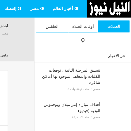
أخبار العالم
مصر
إقتصاد
أهداف 
العملات
أوقات الصلاة
الطقس
مصر
ماهى الأه
أخر الاخبار
مصر
تنسيق المرحلة الثانية.. توقعات
الكليات والمعاهد الموجود بها أماكن
شاغرة
غلق ال
مصر
منذ دقيقة واحدة
مصر
أهداف مباراة إنتر ميلان ويوفنتوس
الودية (فيديو)
تأجيل محاكمة 165 متهمًا في 5 
مصر
منذ 28 دقيقة
مصر