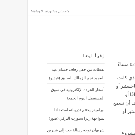
ماجستير ودكتوراه.. للوجاهة!
إقرأ ايضا
لشمالي
لقطات من حفل زفاف حسام عبد
المجيد نجم الزمالك السابق (فيديو)
لذي كانت
جستير أو
أسعار الخردة الإلكترونية في سوق
لطة المانجو التايلاندية فى خطوات بسيطة
ا أو
المستعمل اليوم الجمعة
لوف أن تسمع
بيراميدز يختتم تدريباته استعدادا
تير أو
لمواجهة ريزا سبورت التركي (صور)
شريهان توجه رسالة حب إلى شيرين
 مشروع