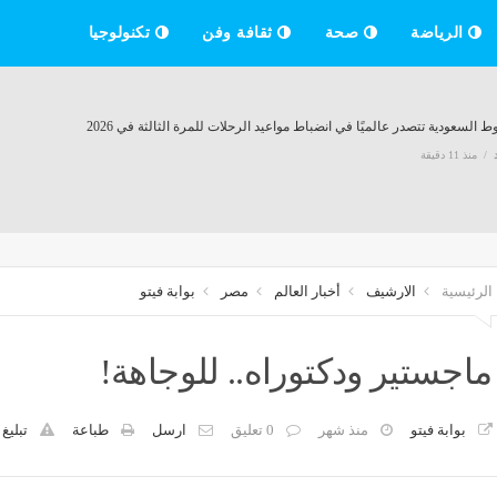
الرياضة
صحة
ثقافة وفن
تكنولوجيا
 السعودية تتصدر عالميًا في انضباط مواعيد الرحلات للمرة الثالثة في 2026
منذ 11 دقيقة
ان العربي يدين هجوم الحوثيين على نجران ويؤكد تضامنه مع السعودية
منذ 11 دقيقة
الرئيسية
الارشيف
أخبار العالم
مصر
بوابة فيتو
ت
ماجستير ودكتوراه.. للوجاهة!
 الأمريكية تغلق على ارتفاع مع انخفاض رهانات رفع الفائدة
إ
منذ 11 دقيقة
بوابة فيتو
منذ شهر
0 تعليق
ارسل
طباعة
تبليغ
 اللبناني يعلن إحراز تقدم إيجابي في مفاوضات روما بشأن الحدود والأسرى