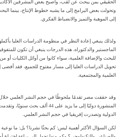
الحقيقي بمن يبحث عن لقب، وأصبح بعض المشرفين الأكاديمي
وتحولت بعض البرامج إلى ما يشبه خطوط الإنتاج، بينما الب
إلى الموهبة والتميز والانضباط الفكري.
ولذلك ينبغي إعادة النظر في منظومة الدراسات العليا بأكمله
الماجستير والدكتوراه. هذه الدرجات ينبغي أن تكون للمتفوقين 
للبحث والإضافة العلمية، سواء كانوا من أوائل الكليات أو من 
تحويل الدراسات العليا إلى مسار مفتوح للجميع، فقد أفضى
العلمية والمجتمعية.
وقد حققت مصر تقدمًا ملحوظًا في حجم النشر العلمي خلال ال
المنشورة دوليًا إلى ما يزيد على 44 أ
الدولية وتصدرت إفريقيا في حجم النشر العلمي.
لكن السؤال الأكثر أهمية ليس: كم بحثًا نشرنا؟ بل: ما نوعية
والصناعي والتكنولوجي؟ وكم منها تحول إلى براءة اختراع أو