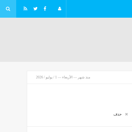
منذ شهر — الأربعاء — 1 / يوليو / 2026
رمب يجدد محاولة عزل محافظة "الاحتياطي الفيدرالي" ليزا كوك
قتصاد
منذ 11 دقيقة
حذف