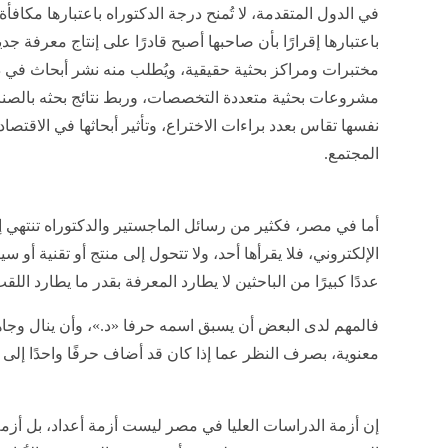
في الدول المتقدمة، لا تُمنح درجة الدكتوراه باعتبارها مكافأة 
باعتبارها إقرارًا بأن صاحبها أصبح قادرًا على إنتاج معرفة 
مختبرات ومراكز بحثية حقيقية، ويُطلب منه نشر أبحاث في 
مشروعات بحثية متعددة التخصصات، وربط نتائج بحثه بالصناعة
نفسها تقاس بعدد براءات الاختراع، وتأثير أبحاثها في الاق
المجتمع.
أما في مصر، فكثير من رسائل الماجستير والدكتوراه تنتهي 
الإلكتروني، فلا يقرأها أحد، ولا تتحول إلى منتج أو تقنية أو
عددًا كبيرًا من الباحثين لا يطارد المعرفة بقدر ما يطارد اللق
فالمهم لدى البعض أن يسبق اسمه حرفا «د.»، وأن ينال وجاهة
معنوية، بصرف النظر عما إذا كان قد أضاف حرفًا واحدًا إلى 
إن أزمة الدراسات العليا في مصر ليست أزمة أعداد، بل أزم