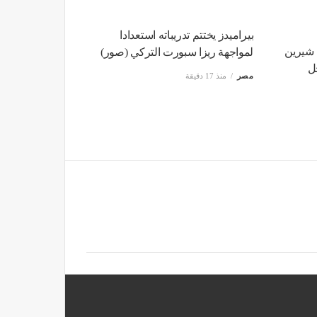
بيراميدز يختتم تدريباته استعدادا
 شيرين
لمواجهة ريزا سبورت التركي (صور)
ل
مصر
منذ 17 دقيقة