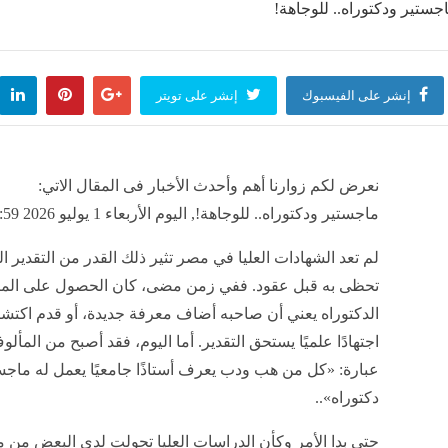
منذ 12 دقيقة
إنشر على الفيسبوك
إنشر على تويتر
 الباكستاني: "اتفاقية مكة" تطور مهم لتعزيز القدرات الدفاعية المشتركة
منذ 12 دقيقة
نعرض لكم زوارنا أهم وأحدث الأخبار فى المقال الاتي:
عبد الرازق وبوسي في المقدمة، نجوم الفن يتوافدون على حفل شيرين عبد الوهاب بالساحل ا
ماجستير ودكتوراه.. للوجاهة!, اليوم الأربعاء 1 يوليو 2026 02:59 مساءً
منذ 16 دقيقة
لم تعد الشهادات العليا في مصر تثير ذلك القدر من التقدير ا
تحظى به قبل عقود. ففي زمن مضى، كان الحصول على الما
رقص لحسام عبد المجيد وعروسته في حفل زفافه
طريقة عمل س
الدكتوراه يعني أن صاحبه أضاف معرفة جديدة، أو قدم اكتشافً
منذ 16 دقيقة
مصر
منذ 17 دقيقة
اجتهادًا علميًا يستحق التقدير. أما اليوم، فقد أصبح من المأ
عبارة: «كل من هب ودب يعرف أستاذًا جامعيًا يعمل له ماجس
دكتوراه»..
مستحقات وغموض في المعسكر، كواليس غياب عبد الله السعيد عن تدريبات الزمالك
حتى بدا الأمر وكأن الدراسات العليا تحولت لدى البعض من
منذ 17 دقيقة