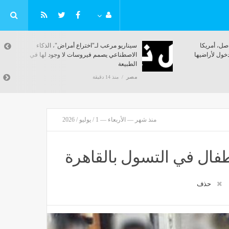
القومي
منها فحص حسابات مواقع التواصل، أمريكا
 بتعديل
تشدد إجراءات منح تأشيرات الدخول لأراضيها
مصر
منذ 14 دقيقة
منذ شهر — الأربعاء — 1 / يوليو / 2026
حذف