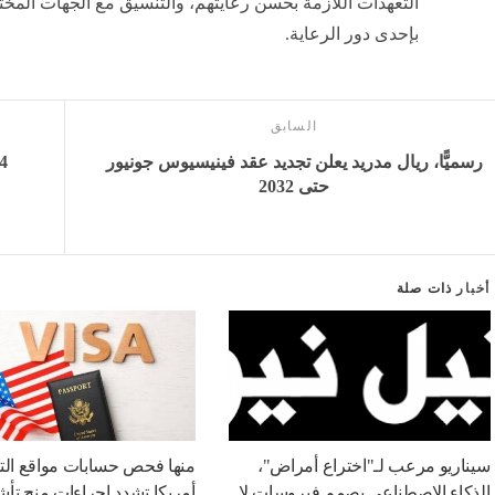
التعهدات اللازمة بحسن رعايتهم، والتنسيق مع الجهات المخت
بإحدى دور الرعاية.
السابق
رسميًّا، ريال مدريد يعلن تجديد عقد فينيسيوس جونيور
حتى 2032
أخبار
ذات صلة
سيناريو مرعب لـ"اختراع أمراض"،
منها فحص حسابات مواقع الت
الذكاء الاصطناعي يصمم فيروسات لا
أمريكا تشدد إجراءات منح تأ