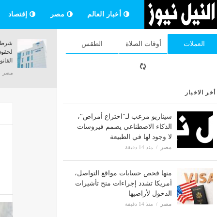
أخبار العالم
مصر
إقتصاد
بعد غلقه 5 ساعات، فتح شارع 26 يوليو أمام
موعد ا
العملات
أوقات الصلاة
الطقس
حركة السيارات باتجاه كوبري 15 مايو إلى
الجامعات 2026 و
ميدان لبنان
مصر
مصر
منذ 14 دقيقة
أخر الاخبار
سيناريو مرعب لـ"اختراع أمراض"،
الذكاء الاصطناعي يصمم فيروسات
لا وجود لها في الطبيعة
مصر
منذ 14 دقيقة
منها فحص حسابات مواقع التواصل،
أمريكا تشدد إجراءات منح تأشيرات
الدخول لأراضيها
مصر
منذ 14 دقيقة