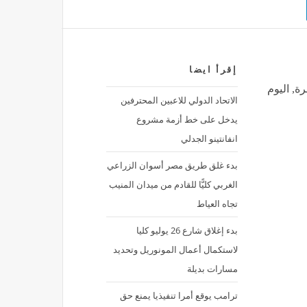
إقرأ ايضا
 بالقاهرة, اليوم
الاتحاد الدولي للاعبين المحترفين
يدخل على خط أزمة مشروع
انفانتينو الجدلي
بدء غلق طريق مصر أسوان الزراعي
الغربي كليًّا للقادم من ميدان المنيب
تجاه العياط
بدء إغلاق شارع 26 يوليو كليا
لاستكمال أعمال المونوريل وتحديد
مسارات بديلة
ترامب يوقع أمرا تنفيذيا يمنع حق