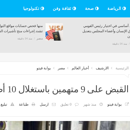
الرياضة
صحة
ثقافة وفن
تكنولوجيا
نتهاء المرحلة الأولى لتنسيق
شرط أساسي في اختيار رئيس 
إعلان النتيجة
لحقوق الإنسان وأعضاء المجلس
القانون
منذ 14 دقيقة
مصر
منذ 14 دقيقة
الرئيسية
الارشيف
أخبار العالم
مصر
بوابة فيتو
القبض على 9 متهمين باستغلال 10 أطفال في التسول بالقاهرة
بوابة فيتو
منذ شهر
0 تعليق
ارسل
طباعة
تبليغ