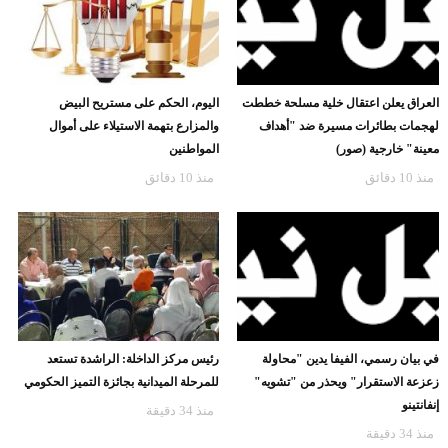
العراق يعلن اعتقال خلية مسلحة خططت
اليوم، الحكم على مستريح البيض
لهجمات بطائرات مسيرة ضد "أهداف
والمزارع بتهمة الاستيلاء على أموال
معينة" خارجية (صور)
المواطنين
منذ 10 دقائق
منذ 10 دقائق
في بيان رسمي، الفيفا يدين "محاولة
رئيس مركز الداخلة: الراشدة تستعد
زعزعة الاستقرار" ويحذر من "تشويه"
للمرحلة الميدانية بجائزة التميز الحكومي
إنفانتينو
منذ 34 دقيقة
منذ 34 دقيقة