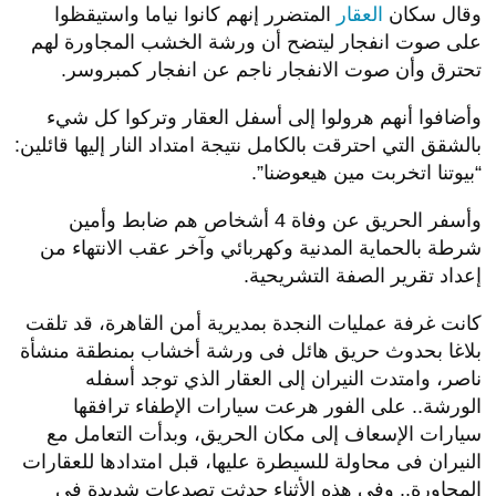
وقال سكان
العقار
المتضرر إنهم كانوا نياما واستيقظوا
على صوت انفجار ليتضح أن ورشة الخشب المجاورة لهم
تحترق وأن صوت الانفجار ناجم عن انفجار كمبروسر.
وأضافوا أنهم هرولوا إلى أسفل العقار وتركوا كل شيء
بالشقق التي احترقت بالكامل نتيجة امتداد النار إليها قائلين:
“بيوتنا اتخربت مين هيعوضنا”.
وأسفر الحريق عن وفاة 4 أشخاص هم ضابط وأمين
شرطة بالحماية المدنية وكهربائي وآخر عقب الانتهاء من
إعداد تقرير الصفة التشريحية.
كانت غرفة عمليات النجدة بمديرية أمن القاهرة، قد تلقت
بلاغا بحدوث حريق هائل فى ورشة أخشاب بمنطقة منشأة
ناصر، وامتدت النيران إلى العقار الذي توجد أسفله
الورشة.. على الفور هرعت سيارات الإطفاء ترافقها
سيارات الإسعاف إلى مكان الحريق، وبدأت التعامل مع
النيران فى محاولة للسيطرة عليها، قبل امتدادها للعقارات
المجاورة.. وفي هذه الأثناء حدثت تصدعات شديدة في