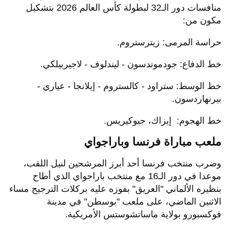
منافسات دور الـ32 لبطولة كأس العالم 2026 بتشكيل
مكون من:
حراسة المرمى: زيترستروم.
خط الدفاع: جودموندسون - ليندلوف - لاجيربيلكي.
خط الوسط: ستراود - كالستروم - إيلانجا - عياري -
بيرنهاردسون.
خط الهجوم: إيزاك، جيوكيريس.
ملعب مباراة فرنسا وباراجواي
وضرب منتخب فرنسا أحد أبرز المرشحين لنيل اللقب،
موعدا في دور الـ16 مع منتخب باراجواي الذي أطاح
بنظيره الألماني "العريق" بفوزه عليه بركلات الترجيح مساء
الاثنين الماضي، على ملعب "بوسطن" في مدينة
فوكسبورو بولاية ماساتشوستس الأمريكية.