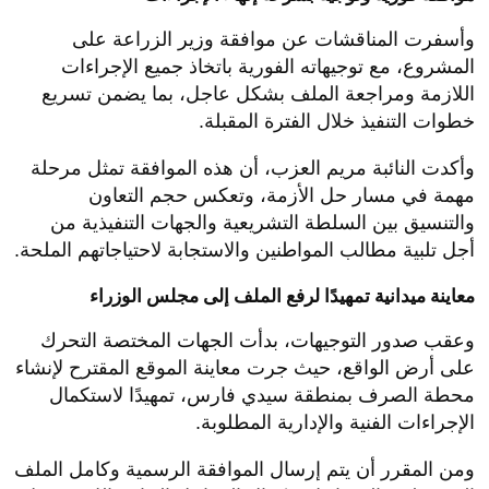
ملف إنشاء محطة الصرف بمنطقة سيدي فارس، باعتباره
أحد الحلول الرئيسية لمعالجة أزمة الرشاح التي تؤثر على
عدد كبير من المواطنين بالمنطقة.
وخلال اللقاء، استعرضت عضو حزب حماة الوطن تفاصيل
المشروع وأهميته في تحسين مستوى الخدمات والبنية
التحتية، إلى جانب دوره في الحد من الآثار السلبية الناتجة
عن استمرار مشكلة الرشاح، الأمر الذي لاقى استجابة
سريعة من وزير الزراعة الذي أبدى اهتمامًا كبيرًا بالملف.
موافقة فورية وتوجيه بسرعة إنهاء الإجراءات
وأسفرت المناقشات عن موافقة وزير الزراعة على
المشروع، مع توجيهاته الفورية باتخاذ جميع الإجراءات
اللازمة ومراجعة الملف بشكل عاجل، بما يضمن تسريع
خطوات التنفيذ خلال الفترة المقبلة.
وأكدت النائبة مريم العزب، أن هذه الموافقة تمثل مرحلة
مهمة في مسار حل الأزمة، وتعكس حجم التعاون