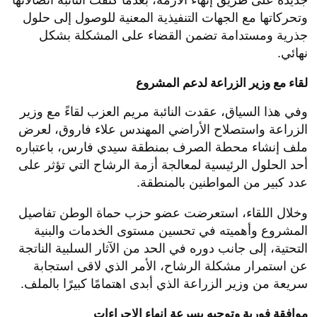
الأربعاء 03 يونيو 2026 09:37 مساءً
تواصل النائبة مريم العزب، عضو مجلس النواب وعضو
حزب حماة الوطن، جهودها المكثفة لحل أزمة الرشاح التي
تمثل واحدة من أبرز المشكلات التي عانى منها أهالي
منطقة القلج لسنوات طويلة، وذلك في إطار حرصها على
متابعة الملفات الخدمية التي تمس حياة المواطنين بشكل
مباشر.
وشهد الملف خلال الأيام الماضية تطورًا مهمًا يُعد خطوة
جديدة على طريق إنهاء الأزمة، بعدما كثفت النائبة اتصالاتها
وتحركاتها مع الجهات التنفيذية المعنية للوصول إلى حلول
جذرية ومستدامة تضمن القضاء على المشكلة بشكل
نهائي.
لقاء مع وزير الزراعة لدعم المشروع
وفي هذا السياق، عقدت النائبة مريم العزب لقاءً مع وزير
الزراعة واستصلاح الأراضي المهندس علاء فاروق، لعرض