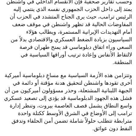
​وحسب تقارير صحفية فإن الانقسام الداخلي في واشنطن
يمتد إلى داخل الحزب الجمهوري نفسه الذي ينتمي إليه
الرئيس ترامب، حيث يرى الجناح المتشدد في الحزب أن
المفاوضات الحالية قد تظهر واشنطن في موقف ضعف
أمام التهديدات الإيرانية المستمرة، ويطالب هؤلاء
السياسيون بزيادة الضغط العسكري والاقتصادي بدلاً من
السعي وراء اتفاق دبلوماسي قد يمنح طهران فرصة
لالتقاط الأنفاس وإعادة ترتيب أوراقها السياسية في
المنطقة.
​وتتزامن هذه الأزمة السياسية مع مساعٍ دبلوماسية أميركية
أخرى تقودها واشنطن لتحقيق هدنة مؤقتة أو دائمة في
الجبهة اللبنانية المشتعلة، وحذر مسؤولون أميركيون من أن
فشل هذه الجهود الدبلوماسية قد يؤدي إلى تصعيد عسكري
واسع النطاق يشمل قصف العاصمة بيروت، وتنظر إدارة
ترامب إلى الأوضاع في الشرق الأوسط ككتلة واحدة
مترابطة تتطلب حلولاً شاملة تضمن أمن الحلفاء وتدفق
النفط دون عوائق.