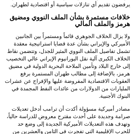
يرفضون تقديم أي تنازلات سياسية أو اقتصادية لطهران.
خلافات مستمرة بشأن الملف النووي ومضيق
هرمز والملف المالي
​ولا يزال الخلاف الجوهري قائماً ومستمراً بين الجانبين
الأميركي والإيراني بشأن عدة قضايا استراتيجية معقدة
تشمل تفاصيل الملف النووي المثير للجدل، وتتضمن نقاط
الخلاف الكبرى آلية نقل اليورانيوم الإيراني عالي التخصيب
إلى خارج البلاد وتأمين الملاحة البحرية الدولية في مضيق
هرمز، بالإضافة إلى مطالب طهران المستمرة برفع
العقوبات الاقتصادية المفروضة عليها والإفراج عن عشرات
المليارات من الدولارات من عائدات النفط المجمدة في
البنوك الأجنبية.
​مصادر أميركية مسؤولة أكدت أن ترامب أدخل تعديلات
صرامة وجديدة على أحدث مقترح معروض للدراسة حالياً،
وتهدف هذه التعديلات الأميركية الجديدة إلى وضع حد
للحرب الإقليمية التي تفجرت في الثامن والعشرين من