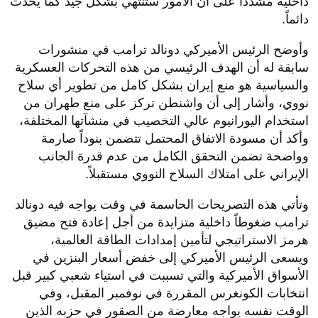
داخلية مشدداً على أن الأمور ستنتهي بشكل جيد كما يحدث
دائماً.
​وأوضح الرئيس الأميركي دونالد ترامب في منشورات
سابقة له أن الهدف الرئيسي من هذه التحركات العسكرية
والسياسية هو منع إيران بشكل كامل من تطوير أي سلاح
نووي، وأشار إلى أن واشنطن تركز على منع طهران من
استخدام اليورانيوم عالي التخصيب في منشآتها المختلفة،
وأكد أن مسودة الاتفاق المحتمل تتضمن بنوداً صارمة
وواضحة تضمن التحقق الكامل من عدم قدرة الجانب
الإيراني على امتلاك السلاح النووي مستقبلاً.
​وتأتي هذه التصريحات الحاسمة في وقت يواجه فيه دونالد
ترامب ضغوطاً داخلية متزايدة من أجل إعادة فتح مضيق
هرمز الاستراتيجي لتأمين إمدادات الطاقة العالمية،
ويسعى الرئيس الأميركي إلى خفض أسعار البنزين في
الأسواق الأميركية والتي تسببت في استياء شعبي كبير قبل
انتخابات الكونغرس المقررة في نوفمبر المقبل، وفي
الوقت نفسه يواجه معارضة من الصقور في حزبه الذين