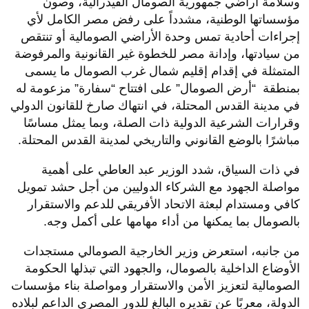
وسلامة أراضي جمهورية الصومال الفيدرالية، وصون
مؤسساتها الوطنية، مشدداً على رفض مصر الكامل لأي
إجراءات أحادية تمس وحدة الأراضي الصومالية أو تنتقص
من سيادتها، وإدانة مصر للخطوة غير القانونية والمرفوضة
المتمثلة في إقدام إقليم شمال غرب الصومال ما يسمى
بمنطقة “أرض الصومال” على افتتاح “سفارة” مزعومة له
في مدينة القدس المحتلة، في انتهاك صارخ للقانون الدولي
وقرارات الشرعية الدولية ذات الصلة، وبما يمثل مساسًا
مباشرًا بالوضع القانوني والتاريخي لمدينة القدس المحتلة.
في ذات السياق، شدد الوزير عبد العاطي على أهمية
مواصلة الجهود مع الشركاء الدوليين من أجل حشد تمويل
كافي ومستدام لبعثة الاتحاد الأفريقي للدعم والاستقرار
بالصومال بما يمكنها من أداء مهامها على أكمل وجه.
من جانبه، استعرض وزير الخارجية الصومالي مستجدات
الأوضاع الداخلية بالصومال، والجهود التي تبذلها الحكومة
الصومالية لتعزيز الأمن والاستقرار ومواصلة بناء مؤسسات
الدولة، معربًا عن تقديره البالغ للدور المصري الداعم لبلاده