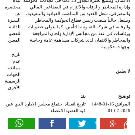
الأعمال، ويتمتع بخبرة تتجاوز 25 عاماً في مجالات الحوكمة
نبذة
وإدارة المخاطر والرقابة والالتزام في القطاعين المالي
مختصرة
والمصرفي. شغل العديد من المناصب القيادية والتنفيذية،
عن
ويشغل حالياً منصب رئيس قطاع الحوكمة والمخاطر
السيرة
والرقابة في شركة التعاونية للتأمين، كما يتولى عضويات
الذاتية
ورئاسات في عدد من مجالس الإدارة ولجان المراجعة
للعضو
والمخاطر والائتمان لدى شركات مساهمة عامة وخاصة
المعين
وجهات حكومية.
تاريخ
عدم
ممانعة
لا يطبق
الجهات
الرسمية
الأخرى
توضيح
بند
1448-01-16 الموافق
تاريخ انعقاد اجتماع مجلس الادارة الذي عين
2026-07-01
فيه العضو/ الاعضاء