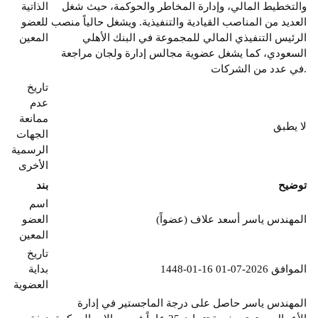
والتخطيط المالي، وإدارة المخاطر والحوكمة، حيث شغل
الذاتية
العديد من المناصب القيادية والتنفيذية. ويشغل حالياً منصب
للعضو
الرئيس التنفيذي المالي للمجموعة في البنك الأهلي
المعين
السعودي، كما يشغل عضوية مجالس إدارة ولجان مراجعة
في عدد من الشركات.
تاريخ
عدم
ممانعة
لا يطبق
الجهات
الرسمية
الأخرى
توضيح
بند
اسم
المهندس ياسر أسعد علاف (عضواً)
العضو
المعين
تاريخ
1448-01-16 الموافق 2026-07-01
بداية
العضوية
المهندس ياسر حاصل على درجة الماجستير في إدارة