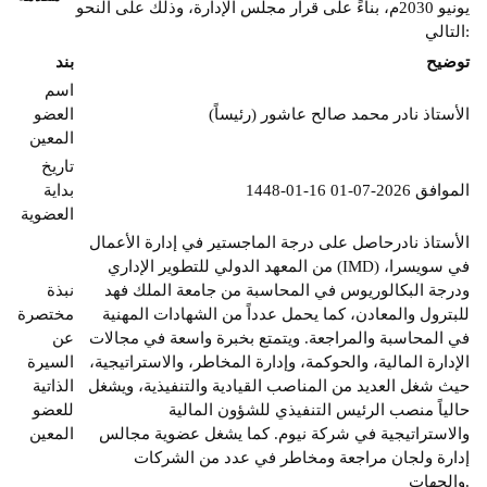
يونيو 2030م، بناءً على قرار مجلس الإدارة، وذلك على النحو
التالي:
توضيح
بند
اسم
الأستاذ نادر محمد صالح عاشور (رئيساً)
العضو
المعين
تاريخ
1448-01-16 الموافق 2026-07-01
بداية
العضوية
الأستاذ نادرحاصل على درجة الماجستير في إدارة الأعمال
من المعهد الدولي للتطوير الإداري (IMD) في سويسرا،
ودرجة البكالوريوس في المحاسبة من جامعة الملك فهد
نبذة
للبترول والمعادن، كما يحمل عدداً من الشهادات المهنية
مختصرة
في المحاسبة والمراجعة. ويتمتع بخبرة واسعة في مجالات
عن
الإدارة المالية، والحوكمة، وإدارة المخاطر، والاستراتيجية،
السيرة
حيث شغل العديد من المناصب القيادية والتنفيذية، ويشغل
الذاتية
حالياً منصب الرئيس التنفيذي للشؤون المالية
للعضو
والاستراتيجية في شركة نيوم. كما يشغل عضوية مجالس
المعين
إدارة ولجان مراجعة ومخاطر في عدد من الشركات
والجهات.