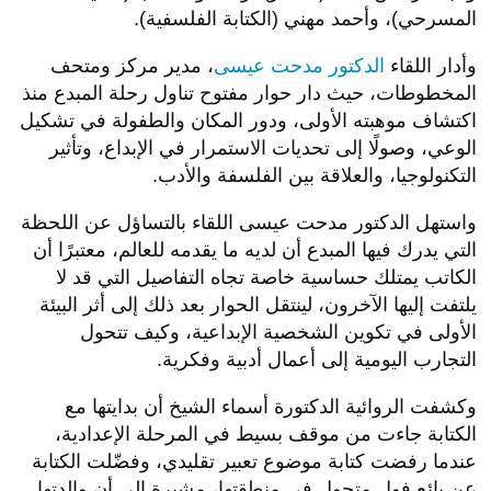
المسرحي)، وأحمد مهني (الكتابة الفلسفية).
وأدار اللقاء
الدكتور مدحت عيسى
، مدير مركز ومتحف
المخطوطات، حيث دار حوار مفتوح تناول رحلة المبدع منذ
اكتشاف موهبته الأولى، ودور المكان والطفولة في تشكيل
الوعي، وصولًا إلى تحديات الاستمرار في الإبداع، وتأثير
التكنولوجيا، والعلاقة بين الفلسفة والأدب.
واستهل الدكتور مدحت عيسى اللقاء بالتساؤل عن اللحظة
التي يدرك فيها المبدع أن لديه ما يقدمه للعالم، معتبرًا أن
الكاتب يمتلك حساسية خاصة تجاه التفاصيل التي قد لا
يلتفت إليها الآخرون، لينتقل الحوار بعد ذلك إلى أثر البيئة
الأولى في تكوين الشخصية الإبداعية، وكيف تتحول
التجارب اليومية إلى أعمال أدبية وفكرية.
وكشفت الروائية الدكتورة أسماء الشيخ أن بدايتها مع
الكتابة جاءت من موقف بسيط في المرحلة الإعدادية،
عندما رفضت كتابة موضوع تعبير تقليدي، وفضّلت الكتابة
عن بائع فول متجول في منطقتها، مشيرة إلى أن والدتها