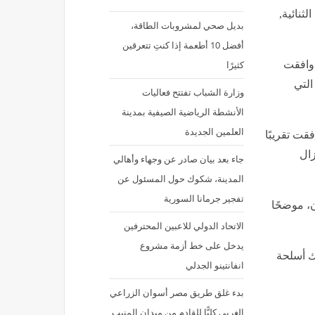
ثنائية,
بديل صحي لمشروبات الطاقة،
أفضل 10 أطعمة إذا كنتِ تتعرقين
كثيرًا
 وافقت
التي
وزارة الشباب تفتتح فعاليات
الأنشطة الرياضية الصيفية بمدينة
العلمين الجديدة
قت تقريبًا
زال
جاء بعد بيان صادر عن وجهاء وأهالي
المدينة، شكوك حول المسئول عن
تفجير جرمانا السورية
ن، موضحًا
الاتحاد الدولي للاعبين المحترفين
يدخل على خط أزمة مشروع
اك أسلحة
انفانتينو الجدلي
بدء غلق طريق مصر أسوان الزراعي
الغربي كليًّا للقادم من ميدان المنيب