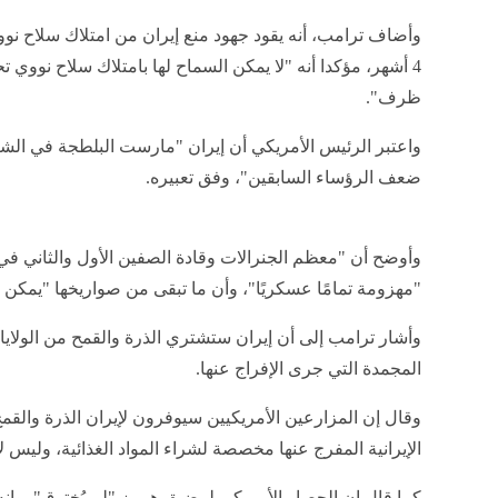
وأضاف ترامب، أنه يقود جهود منع إيران من امتلاك سلاح نوو
4 أشهر، مؤكدا أنه "لا يمكن السماح لها بامتلاك سلاح نووي 
ظرف".
ضعف الرؤساء السابقين"، وفق تعبيره.
وأوضح أن "معظم الجنرالات وقادة الصفين الأول والثاني في إ
"مهزومة تمامًا عسكريًا"، وأن ما تبقى من صواريخها "يمكن ت
وأشار ترامب إلى أن إيران ستشتري الذرة والقمح من الولايات 
المجمدة التي جرى الإفراج عنها.
وقال إن المزارعين الأمريكيين سيوفرون لإيران الذرة والقمح
الإيرانية المفرج عنها مخصصة لشراء المواد الغذائية، وليس لإ
كما قال إن الحصار الأمريكي لمضيق هرمز "لم يُخترق"، وإن