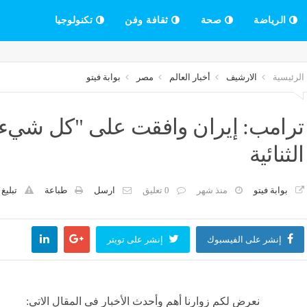
الرياضة
صحة
ثقافة وفن
تكنولوجيا
الرئيسية
الارشيف
أخبار العالم
مصر
بوابة فيتو
ترامب: إيران وافقت على "كل شيء 
الثنائية
بوابة فيتو
منذ شهر
0 تعليق
ارسل
طباعة
تبليغ
إنشر على الفيسبوك
إنشر على تويتر
نعرض لكم زوارنا أهم وأحدث الأخبار فى المقال الاتي: