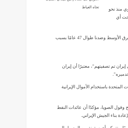
تجاه العياط
ي منذ نحو
تحت أي
واعتبر الرئيس الأمريكي أن إيران "مارست البلطجة في الشرق الأوسط وضدنا طوال 47 عامًا بسبب
يران تم تصفيتهم"، معتبرًا أن إيران
دميره".
المتحدة باستخدام الأموال الإيرانية
 وفول الصويا، مؤكدًا أن عائدات النفط
عادة بناء الجيش الإيراني.
ه "لم تتمكن أي سفينة من الوصول إلى