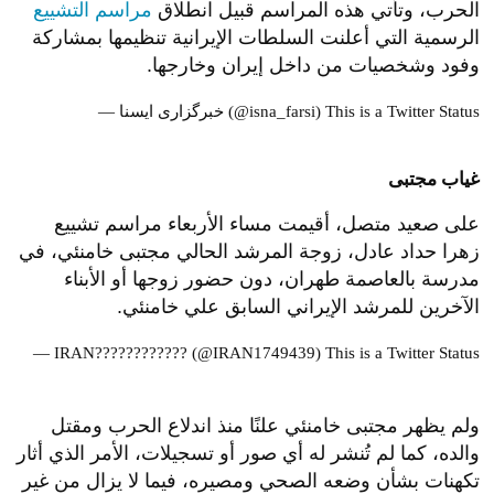
الحرب، وتأتي هذه المراسم قبيل انطلاق
مراسم التشييع
الرسمية التي أعلنت السلطات الإيرانية تنظيمها بمشاركة
وفود وشخصيات من داخل إيران وخارجها.
This is a Twitter Status
— خبرگزاری ایسنا (@isna_farsi)
غياب مجتبى
على صعيد متصل، أقيمت مساء الأربعاء مراسم تشييع
زهرا حداد عادل، زوجة المرشد الحالي مجتبى خامنئي، في
مدرسة بالعاصمة طهران، دون حضور زوجها أو الأبناء
الآخرين للمرشد الإيراني السابق علي خامنئي.
— IRAN???????????? (@IRAN1749439)
This is a Twitter Status
ولم يظهر مجتبى خامنئي علنًا منذ اندلاع الحرب ومقتل
والده، كما لم تُنشر له أي صور أو تسجيلات، الأمر الذي أثار
تكهنات بشأن وضعه الصحي ومصيره، فيما لا يزال من غير