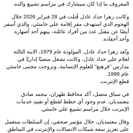
المعروف ما إذا كان سيشارك في مراسم تشييع والده.
وكانت زهرا حداد عادل قُتلت في 28 فبراير 2026 خلال
الهجوم الذي استهدف مقر إقامة علي خامنئي، والذي أسفر
أيضًا عن مقتل عدد من أفراد عائلته، بينهم أحد أصهاره
وأحد أحفاده.
وتُعد زهرا حداد عادل، المولودة عام 1979، الابنة الثالثة
لغلام علي حداد عادل، وكانت تشغل منصبًا إداريًا في
مدارس "فرهنغ" للعلوم الإنسانية، وتزوجت مجتبى خامنئي
عام 1998.
قطع الإنترنت
في سياق متصل، أكد محافظ طهران، محمد صادق
معتمديان، عدم وجود أي خطط لقطع أو تقييد خدمات
الإنترنت خلال مراسم تشييع علي خامنئي.
وقال معتمديان، خلال مؤتمر صحفي، إن السلطات ستعمل
على تعزيز سعة شبكات الاتصالات والإنترنت في المناطق