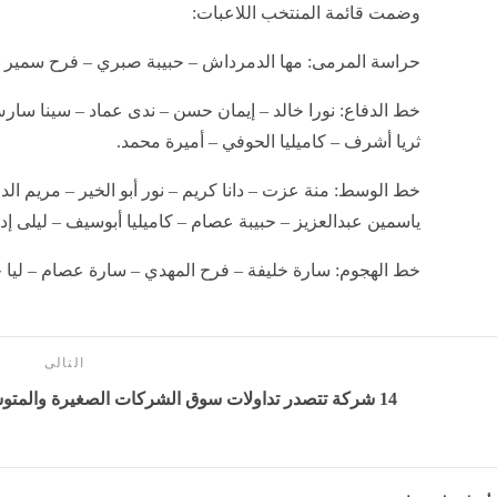
وضمت قائمة المنتخب اللاعبات:
حراسة المرمى: مها الدمرداش – حبيبة صبري – فرح سمير – 
خط الدفاع: نورا خالد – إيمان حسن – ندى عماد – سينا سارش
ثريا أشرف – كاميليا الحوفي – أميرة محمد.
خط الوسط: منة عزت – دانا كريم – نور أبو الخير – مريم ال
ياسمين عبدالعزيز – حبيبة عصام – كاميليا أبوسيف – ليلى إ
خط الهجوم: سارة خليفة – فرح المهدي – سارة عصام – ليا خ
التالى
14 شركة تتصدر تداولات سوق الشركات الصغيرة والمتوسطة بالبورصة المصرية خلال الأسبوع