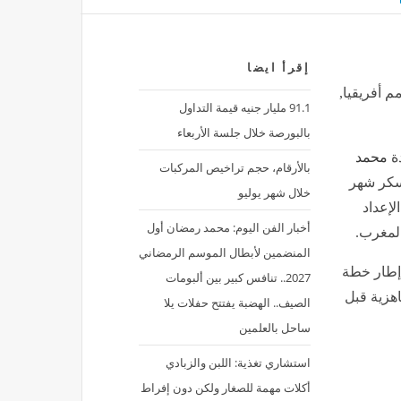
إقرأ ايضا
م أفريقيا,
91.1 مليار جنيه قيمة التداول
بالبورصة خلال جلسة الأربعاء
دة
محمد
بالأرقام، حجم تراخيص المركبات
عسكر شهر
خلال شهر يوليو
ن برنامج الإعداد
أخبار الفن اليوم: محمد رمضان أول
المغرب.
المنضمين لأبطال الموسم الرمضاني
إطار خطة
2027.. تنافس كبير بين ألبومات
اهزية قبل
الصيف.. الهضبة يفتتح حفلات يلا
ساحل بالعلمين
استشاري تغذية: اللبن والزبادي
أكلات مهمة للصغار ولكن دون إفراط