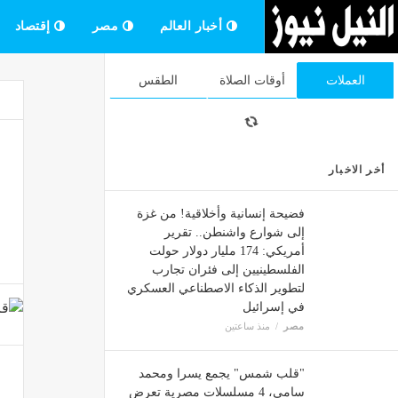
أخبار العالم
مصر
إقتصاد
العملات
أوقات الصلاة
الطقس
أخر الاخبار
فضيحة إنسانية وأخلاقية! من غزة
إلى شوارع واشنطن.. تقرير
أمريكي: 174 مليار دولار حولت
الفلسطينيين إلى فئران تجارب
لتطوير الذكاء الاصطناعي العسكري
في إسرائيل
مصر
منذ ساعتين
"قلب شمس" يجمع يسرا ومحمد
سامي، 4 مسلسلات مصرية تعرض