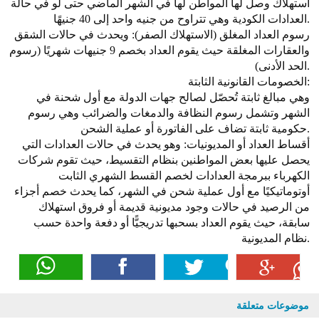
استهلاك وصل لها المواطن لها في الشهر الماضي حتى لو في حالة
العدادات الكودية وهي تتراوح من جنيه واحد إلى 40 جنيهًا.
رسوم العداد المغلق (الاستهلاك الصفر): ويحدث في حالات الشقق
والعقارات المغلقة حيث يقوم العداد بخصم 9 جنيهات شهريًا (رسوم
الحد الأدنى).
الخصومات القانونية الثابتة:
وهي مبالغ ثابتة تُحصّل لصالح جهات الدولة مع أول شحنة في
الشهر وتشمل رسوم النظافة والدمغات والضرائب وهي رسوم
حكومية ثابتة تضاف على الفاتورة أو عملية الشحن.
أقساط العداد أو المديونيات: وهو يحدث في حالات العدادات التي
يحصل عليها بعض المواطنين بنظام التقسيط، حيث تقوم
شركات
الكهرباء
ببرمجة العدادات لخصم القسط الشهري الثابت
أوتوماتيكيًا مع أول عملية شحن في الشهر، كما يحدث خصم أجزاء
من الرصيد في حالات وجود مديونية قديمة أو فروق استهلاك
سابقة، حيث يقوم العداد بسحبها تدريجيًّا أو دفعة واحدة حسب
نظام المديونية.
موضوعات متعلقة