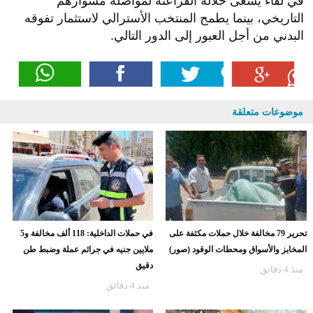
في لقاء يسعى خلاله الفراعنة لمواصلة مشوارهم
التاريخي، بينما يطمح المنتخب الأسترالي لاستثمار تفوقه
البدني من أجل العبور إلى الدور التالي.
موضوعات متعلقة
تحرير 79 مخالفة خلال حملات مكثفة على
في حملات الداخلية: 118 ألف مخالفة و5
المخابز والأسواق ومحطات الوقود (صور)
ملايين جنيه في جرائم عملة وضبط طن
دقيق
منذ 4 دقائق
منذ 4 دقائق