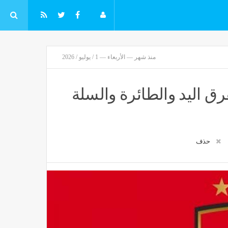
منذ شهر — الأربعاء — 1 / يوليو / 2026
رق اليد والطائرة والسلة
حذف