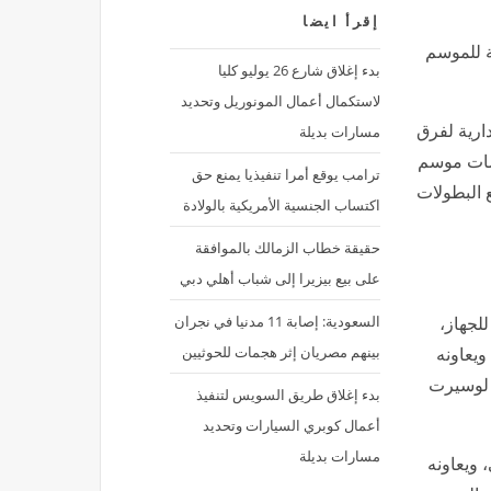
إقرأ ايضا
ة للموسم
بدء إغلاق شارع 26 يوليو كليا
لاستكمال أعمال المونوريل وتحديد
مسارات بديلة
إدارية لفرق
فسات موسم
ترامب يوقع أمرا تنفيذيا يمنع حق
يع البطولات
اكتساب الجنسية الأمريكية بالولادة
حقيقة خطاب الزمالك بالموافقة
على بيع بيزيرا إلى شباب أهلي دبي
السعودية: إصابة 11 مدنيا في نجران
لجهاز،
بينهم مصريان إثر هجمات للحوثيين
ويعاونه
و لوسيرت
بدء إغلاق طريق السويس لتنفيذ
أعمال كوبري السيارات وتحديد
مسارات بديلة
 ويعاونه