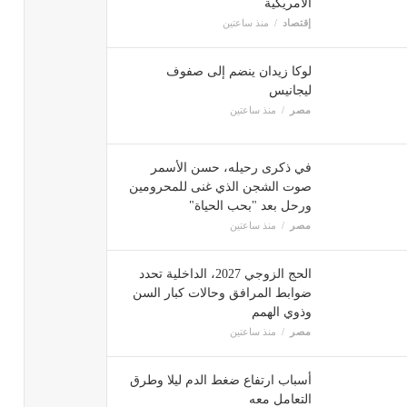
الأمريكية
إقتصاد
منذ ساعتين
لوكا زيدان ينضم إلى صفوف
ليجانيس
مصر
منذ ساعتين
في ذكرى رحيله، حسن الأسمر
صوت الشجن الذي غنى للمحرومين
ورحل بعد "بحب الحياة"
مصر
منذ ساعتين
الحج الزوجي 2027، الداخلية تحدد
ضوابط المرافق وحالات كبار السن
وذوي الهمم
مصر
منذ ساعتين
أسباب ارتفاع ضغط الدم ليلا وطرق
التعامل معه