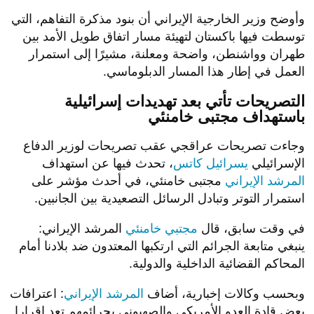
وأوضح وزير الخارجية الإيراني أن بنود مذكرة التفاهم، التي
توسطت فيها باكستان لتهيئة مسار اتفاق طويل الأمد بين
طهران وواشنطن، واضحة ومعلنة، مشيرًا إلى استمرار
العمل في إطار هذا المسار الدبلوماسي.
التصريحات تأتي بعد تهديدات إسرائيلية
باستهداف مجتبى خامنئي
وجاءت تصريحات عراقجي عقب تصريحات لوزير الدفاع
الإسرائيلي
يسرائيل كاتس
، تحدث فيها عن استهداف
المرشد الإيراني
مجتبى خامنئي، في أحدث مؤشر على
استمرار التوتر وتبادل الرسائل التصعيدية بين الجانبين.
في وقت سابق، قال
مجتبي خامنئي
المرشد الإيراني:
ينبغي متابعة الجرائم التي ارتكبها المعتدون ضد بلادنا أمام
المحاكم القضائية الداخلية والدولية.
وبحسب وكالات إخبارية، أضاف
المرشد الإيراني
: اعترافات
بعض قادة العدو الأمريكي والصهيوني بجرائمهم تعد إقرارا