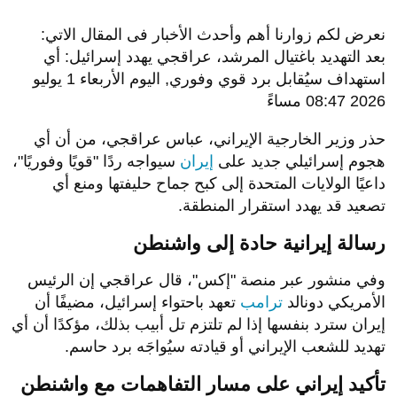
نعرض لكم زوارنا أهم وأحدث الأخبار فى المقال الاتي:
بعد التهديد باغتيال المرشد، عراقجي يهدد إسرائيل: أي
استهداف سيُقابل برد قوي وفوري, اليوم الأربعاء 1 يوليو
2026 08:47 مساءً
حذر وزير الخارجية الإيراني، عباس عراقجي، من أن أي
هجوم إسرائيلي جديد على
إيران
سيواجه ردًا "قويًا وفوريًا"،
داعيًا الولايات المتحدة إلى كبح جماح حليفتها ومنع أي
تصعيد قد يهدد استقرار المنطقة.
رسالة إيرانية حادة إلى واشنطن
وفي منشور عبر منصة "إكس"، قال عراقجي إن الرئيس
الأمريكي دونالد
ترامب
تعهد باحتواء إسرائيل، مضيفًا أن
إيران سترد بنفسها إذا لم تلتزم تل أبيب بذلك، مؤكدًا أن أي
تهديد للشعب الإيراني أو قيادته سيُواجَه برد حاسم.
تأكيد إيراني على مسار التفاهمات مع واشنطن