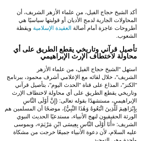
أكد الشيخ حجاج الفيل، من علماء الأزهر الشريف، أن
المحاولات الجارية لدمج الأديان أو قولبتها سياسيًا هي
أطروحات عاجزة أمام أصالة
العقيدة الإسلامية
ويقظة
الشعوب.
تأصيل قرآني وتاريخي يقطع الطريق على أي
محاولة لاختطاف الإرث الإبراهيمي
استهل "الشيخ حجاج الفيل، من علماء الأزهر
الشريف"، خلال لقائه مع الإعلامي أشرف محمود، ببرنامج
"الكنز"، المذاع على قناة "الحدث اليوم"، بتأصيل قرآني
وتاريخي يقطع الطريق على أي محاولة لاختطاف الإرث
الإبراهيمي، مستشهدًا بقوله تعالى: {إِنَّ أَوْلَى النَّاسِ
بِإِبْرَاهِيمَ لَلَّذِينَ اتَّبَعُوهُ وَهَٰذَا النَّبِيُّ}، موضحًا أن المسلمين هم
الورثة الحقيقيون لنهج الأنبياء، مستدعيًا الحديث النبوي
الشريف: «أَنَا أَوْلَى النَّاسِ بِعِيسَى ابْنِ مَرْيَمَ»، وبموسى
عليه السلام، لأن دعوة الأنبياء جميعًا خرجت من مشكاة
واحدة وهي التوحيد.