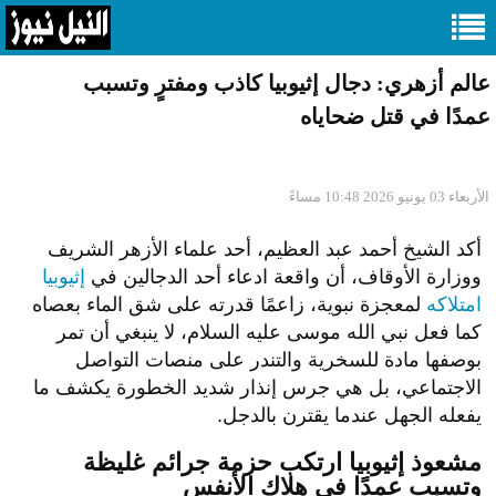
عالم أزهري: دجال إثيوبيا كاذب ومفترٍ وتسبب
عمدًا في قتل ضحاياه
الأربعاء 03 يونيو 2026 10:48 مساءً
أكد الشيخ أحمد عبد العظيم، أحد علماء الأزهر الشريف
ووزارة الأوقاف، أن واقعة ادعاء أحد الدجالين في
إثيوبيا
امتلاكه
لمعجزة نبوية، زاعمًا قدرته على شق الماء بعصاه
كما فعل نبي الله موسى عليه السلام، لا ينبغي أن تمر
بوصفها مادة للسخرية والتندر على منصات التواصل
الاجتماعي، بل هي جرس إنذار شديد الخطورة يكشف ما
يفعله الجهل عندما يقترن بالدجل.
مشعوذ إثيوبيا ارتكب حزمة جرائم غليظة
وتسبب عمدًا في هلاك الأنفس