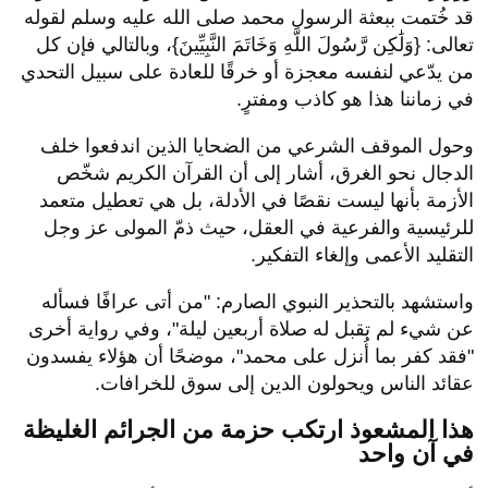
قد خُتمت ببعثة الرسول محمد صلى الله عليه وسلم لقوله
تعالى: {وَلَٰكِن رَّسُولَ اللَّهِ وَخَاتَمَ النَّبِيِّينَ}، وبالتالي فإن كل
من يدّعي لنفسه معجزة أو خرقًا للعادة على سبيل التحدي
في زماننا هذا هو كاذب ومفترٍ.
وحول الموقف الشرعي من الضحايا الذين اندفعوا خلف
الدجال نحو الغرق، أشار إلى أن القرآن الكريم شخّص
الأزمة بأنها ليست نقصًا في الأدلة، بل هي تعطيل متعمد
للرئيسية والفرعية في العقل، حيث ذمّ المولى عز وجل
التقليد الأعمى وإلغاء التفكير.
واستشهد بالتحذير النبوي الصارم: "من أتى عرافًا فسأله
عن شيء لم تقبل له صلاة أربعين ليلة"، وفي رواية أخرى
"فقد كفر بما أُنزل على محمد"، موضحًا أن هؤلاء يفسدون
عقائد الناس ويحولون الدين إلى سوق للخرافات.
هذا المشعوذ ارتكب حزمة من الجرائم الغليظة
في آن واحد