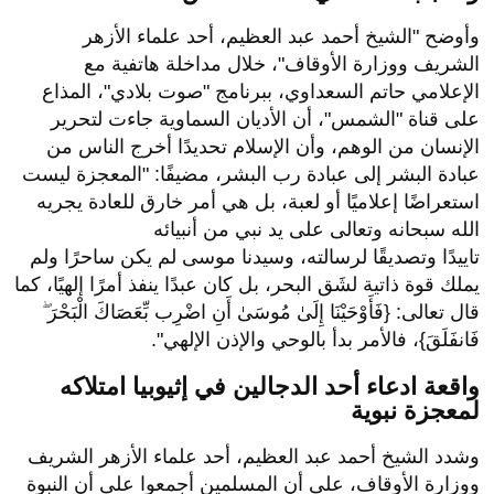
وأوضح "الشيخ أحمد عبد العظيم، أحد علماء الأزهر
الشريف ووزارة الأوقاف"، خلال مداخلة هاتفية مع
الإعلامي حاتم السعداوي، ببرنامج "صوت بلادي"، المذاع
على قناة "الشمس"، أن الأديان السماوية جاءت لتحرير
الإنسان من الوهم، وأن الإسلام تحديدًا أخرج الناس من
عبادة البشر إلى عبادة رب البشر، مضيفًا: "المعجزة ليست
استعراضًا إعلاميًا أو لعبة، بل هي أمر خارق للعادة يجريه
الله سبحانه وتعالى على يد نبي من أنبيائه
تاييدًا وتصديقًا لرسالته، وسيدنا موسى لم يكن ساحرًا ولم
يملك قوة ذاتية لشَق البحر، بل كان عبدًا ينفذ أمرًا إلهيًا، كما
قال تعالى: {فَأَوْحَيْنَا إِلَىٰ مُوسَىٰ أَنِ اضْرِب بِّعَصَاكَ الْبَحْرَ ۖ
فَانفَلَقَ}، فالأمر بدأ بالوحي والإذن الإلهي".
واقعة ادعاء أحد الدجالين في إثيوبيا امتلاكه
لمعجزة نبوية
وشدد الشيخ أحمد عبد العظيم، أحد علماء الأزهر الشريف
ووزارة الأوقاف، على أن المسلمين أجمعوا على أن النبوة