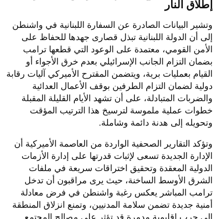
إطلاق النار
​وتشير البيانات الصادرة عن السفارة اللبنانية في واشنطن
إلى أن الدولة اللبنانية تبذل قصارى جهدها للحفاظ على
الأمن القومي، معتمدة على الوعود التي قطعها ترامب
بضمان التزام الجانب الإسرائيلي بعدم خرق الأجواء أو
القيام بعمليات برية، ويتضمن المقترح الأميركي آليات رقابة
دولية لضمان التزام الطرفين بوقف الأعمال العدائية
والضربات المتبادلة، على أن تشهد الأيام القليلة المقبلة
خطوات عملية ملموسة لترسيخ هذا الترتيب المؤقت
وتحويله إلى هدنة دائمة وشاملة.
​وتؤكد التقارير الصحفية الواردة من العاصمة الأميركية أن
الإدارة الجديدة تسعى لإثبات قدرتها على إدارة الأزمات
الدولية المعقدة وتحقيق اختراقات سريعة في ملفات
الشرق الأوسط الساخنة، حيث يرى مراقبون أن تدخل
ترامب المباشر يعكس رغبة واشنطن في فرض معادلة
أمنية جديدة تضمن سلامة المدنيين، وتمنع انزلاق المنطقة
إلى حرب إقليمية مدمرة قد تؤثر على مصالح المجتمع