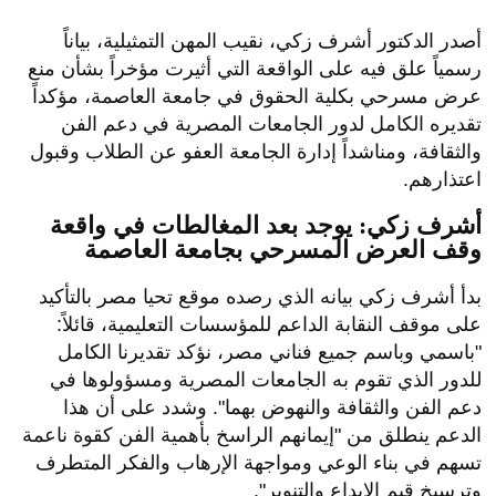
أصدر الدكتور أشرف زكي، نقيب المهن التمثيلية، بياناً
رسمياً علق فيه على الواقعة التي أثيرت مؤخراً بشأن منع
عرض مسرحي بكلية الحقوق في جامعة العاصمة، مؤكداً
تقديره الكامل لدور الجامعات المصرية في دعم الفن
والثقافة، ومناشداً إدارة الجامعة العفو عن الطلاب وقبول
اعتذارهم.
أشرف زكي: يوجد بعد المغالطات في واقعة
وقف العرض المسرحي بجامعة العاصمة
بدأ أشرف زكي بيانه الذي رصده موقع تحيا مصر بالتأكيد
على موقف النقابة الداعم للمؤسسات التعليمية، قائلاً:
"باسمي وباسم جميع فناني مصر، نؤكد تقديرنا الكامل
للدور الذي تقوم به الجامعات المصرية ومسؤولوها في
دعم الفن والثقافة والنهوض بهما". وشدد على أن هذا
الدعم ينطلق من "إيمانهم الراسخ بأهمية الفن كقوة ناعمة
تسهم في بناء الوعي ومواجهة الإرهاب والفكر المتطرف
وترسيخ قيم الإبداع والتنوير".