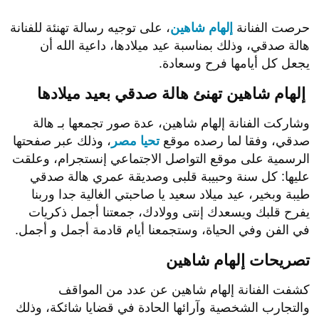
حرصت الفنانة
إلهام شاهين
، على توجيه رسالة تهنئة للفنانة
هالة صدقي، وذلك بمناسبة عيد ميلادها، داعية الله أن
يجعل كل أيامها فرح وسعادة.
إلهام شاهين تهنئ هالة صدقي بعيد ميلادها
وشاركت الفنانة إلهام شاهين، عدة صور تجمعها بـ هالة
صدقي، وفقا لما رصده موقع
تحيا مصر
، وذلك عبر صفحتها
الرسمية على موقع التواصل الاجتماعي إنستجرام، وعلقت
عليها: كل سنة وحبيبة قلبى وصديقة عمري هالة صدقي
طيبة وبخير، عيد ميلاد سعيد يا صاحبتي الغالية جدا وربنا
يفرح قلبك ويسعدك إنتى وولادك، جمعتنا أجمل ذكريات
في الفن وفي الحياة، وستجمعنا أيام قادمة أجمل و أجمل.
تصريحات إلهام شاهين
كشفت الفنانة إلهام شاهين عن عدد من المواقف
والتجارب الشخصية وآرائها الحادة في قضايا شائكة، وذلك