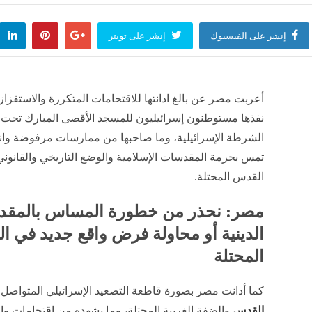
إنشر على الفيسبوك
إنشر على تويتر
أعربت مصر عن بالغ ادانتها للاقتحامات المتكررة والاستفزازي
نفذها مستوطنون إسرائيليون للمسجد الأقصى المبارك تحت 
الشرطة الإسرائيلية، وما صاحبها من ممارسات مرفوضة وان
تمس بحرمة المقدسات الإسلامية والوضع التاريخي والقانوني
القدس المحتلة.
مصر: نحذر من خطورة المساس بالمق
الدينية أو محاولة فرض واقع جديد في 
المحتلة
كما أدانت مصر بصورة قاطعة التصعيد الإسرائيلي المتواصل
القدس
والضفة الغربية المحتلة، وما يشهده من اقتحامات وا