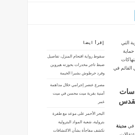
ة التي
إقرأ ايضا
حماية
سقوط رواية اقتحام المنزل، تفاصيل
تهاكات
ضبط تاجر مخدرات بحوزته هيروين
 القائم في
وفرد خرطوش بشبرا الخيمة
مصرع عنصر إجرامي خلال مداهمة
دسات
أمنية بقرية ميت محسن في ميت
القدس
غمر
البحر الأحمر على موعد مع طفرة
بترولية، شعبة المواد البترولية
 في
مدينة
تكشف مفاجأة بشأن الاكتشافات
عتقالات