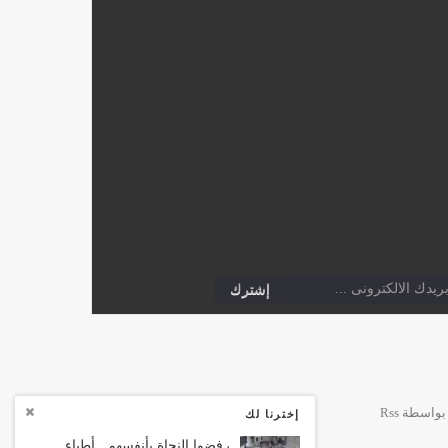
إخترنا لك
رفضوا النجاة بأنفسهم.. أطباء