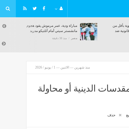
وية بأقل من
مباراة ودية، عمر مرموش يقود هجوم
انونية ضد
مانشستر سيتي أمام أتلتيكو مدريد
مصر
منذ 38 دقيقة
منذ شهرين — الاثنين — 1 / يونيو / 2026
دسات الدينية أو محاولة
يغ
حذف