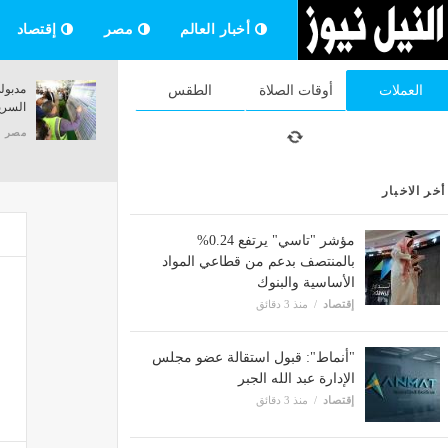
أخبار العالم
مصر
إقتصاد
سقوط شاب بالغردقة استغل البث المباشر
مدبول
العملات
أوقات الصلاة
الطقس
بصورة مبتذلة لجمع الأموال من المتابعين
السري
مصر
منذ 38 دقيقة
مصر
أخر الاخبار
مؤشر "تاسي" يرتفع 0.24%
بالمنتصف بدعم من قطاعي المواد
الأساسية والبنوك
إقتصاد
منذ 3 دقائق
"أنماط": قبول استقالة عضو مجلس
الإدارة عبد الله الجبر
إقتصاد
منذ 3 دقائق