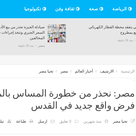
الرياضة
صحة
ثقافة وفن
تكنولوجيا
ي يتفقد محطة القطار الكهربائي
صيادلة الجيزة تحذر من بيع الأد
ع بمطروح
السعر الجبري وتتخذ إجراءات ق
المخالفين
منذ 38 دقيقة
مصر
منذ 38 دقيقة
الرئيسية
الارشيف
أخبار العالم
مصر
تحيا مصر
مصر: نحذر من خطورة المساس بالمق
فرض واقع جديد في القدس
تحيا مصر
منذ شهرين
0 تعليق
ارسل
طباعة
تبل