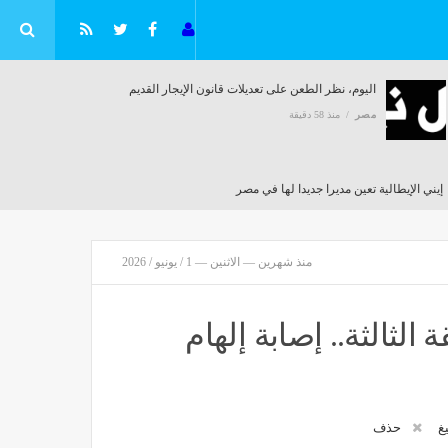
اليوم، نظر الطعن على تعديلات قانون الإيجار القديم
مصر
منذ 58 دقيقة
إيني الإيطالية تعين مديرا جديدا لها في مصر
مصر
منذ 58 دقيقة
منذ شهرين — الاثنين — 1 / يونيو / 2026
ية الحوثية على السعودية ويستنكر هبوط طائرات غير مصرح بها باليمن
ثالثة.. إصابة إلهام
يغ
حذف