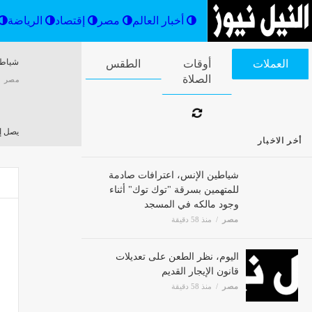
أخبار العالم
مصر
إقتصاد
شياطي
العملات
أوقات الصلاة
الطقس
مصر
يصل إلى 9 جنيهات، ارتفاع أسعار الزيت لليوم ا
أخر الاخبار
مصر
شياطين الإنس، اعترافات صادمة
للمتهمين بسرقة "توك توك" أثناء
وجود مالكه في المسجد
الإسكا
مصر
منذ 58 دقيقة
مصر
اليوم، نظر الطعن على تعديلات
الصحة
قانون الإيجار القديم
مصر
منذ 58 دقيقة
مصر