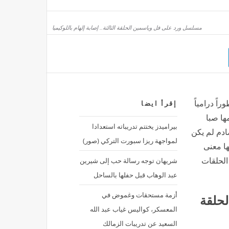
مسلسل ورد على فل وياسمين الحلقة الثالثة.. إصابة إلهام باللوكيميا
راً درامياً
إقرأ ايضا
ها صبا
بيراميدز يختتم تدريباته استعدادا
ادم لم يكن
لمواجهة ريزا سبورت التركي (صور)
ها معنى
شريهان توجه رسالة حب إلى شيرين
 الحلقات
عبد الوهاب قبل حفلها بالساحل
أزمة مستحقات وغموض في
حلقة
المعسكر، كواليس غياب عبد الله
السعيد عن تدريبات الزمالك