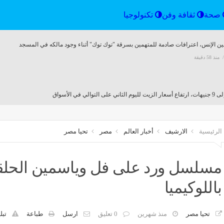
الرياضة
صحة
ثقافة وفن
تكنولوجيا
ن الإنس، اعترافات صادمة للمتهمين بسرقة "توك توك" أثناء وجود مالكه في المسجد
منذ 58 دقيقة
لثاني على التوالي في الأسواق
منذ 58 دقيقة
الرئيسية
الارشيف
أخبار العالم
مصر
تحيا مصر
ن تطرح أراضي للبيع بالمزاد العلني
مجلس الأمن يدين الهجمات الصاروخ
منذ 58 دقيقة
مصر
منذ 58 دقيقة
مسلسل ورد على فل وياسمين الحلقة ال
باللوكيميا
 للسيدات: عادة بسيطة كل شهر تساعد على اكتشاف تغيرات الثدي مبكرا
منذ 59 دقيقة
تحيا مصر
منذ شهرين
0 تعليق
ارسل
طباعة
تبل