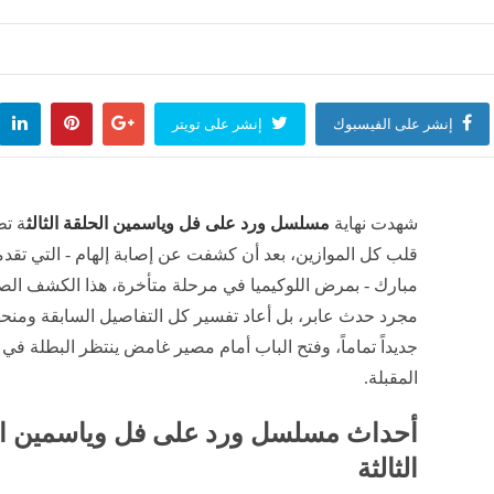
لطيران تسير اليوم رحلات خاصة مباشرة من إيطاليا إلى مدينة شرم الشيخ
منذ 59 دقيقة
إنشر على الفيسبوك
إنشر على تويتر
دة وإيداع ابنتها دار رعاية لاتهامهما بالاعتداء على طفلة وهتك عرضها في الدقهلية
منذ 59 دقيقة
 يرد على بيان "العاملين بالصحافة": صححوا اسم الكارنيه ولا تعرضوا أحلام الشباب للخطر
شهدت نهاية
مسلسل ورد على فل وياسمين الحلقة الثالث
ة تطو
منذ 59 دقيقة
قلب كل الموازين، بعد أن كشفت عن إصابة إلهام - التي تقدم
مبارك - بمرض اللوكيميا في مرحلة متأخرة، هذا الكشف الص
مجرد حدث عابر، بل أعاد تفسير كل التفاصيل السابقة ومنح
جديداً تماماً، وفتح الباب أمام مصير غامض ينتظر البطلة في
المقبلة.
أحداث مسلسل ورد على فل وياسمين ال
الثالثة