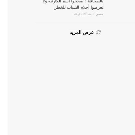
بالصحافة": صححوا اسم الكارنيه ولا
تعرضوا أحلام الشباب للخطر
مصر
منذ 59 دقيقة
عرض المزيد