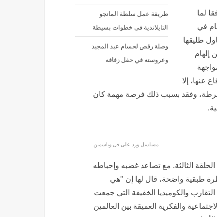
ا لما
طريقة عمل سلطة المانجو
ام في
التايلاندية فى خطوات بسيطة
اول طليقها
وصلة رقص لحسام عبد المجيد
 إلهام
وعروسته في حفل زفافه
واجهة
 عنها، إلا
 الشرطة، وفقد بسبب ذلك فرصة مهمة كان
ة.
مسلسل ورد على فل وياسمين
حلقة الثالثة. مع تصاعد غضبه وإحباطه
ة طبقية واضحة، قال لها إن "هي
التقارب والكوميديا الخفيفة التي جمعت
اجتماعية والفكرية العميقة بين العالمين