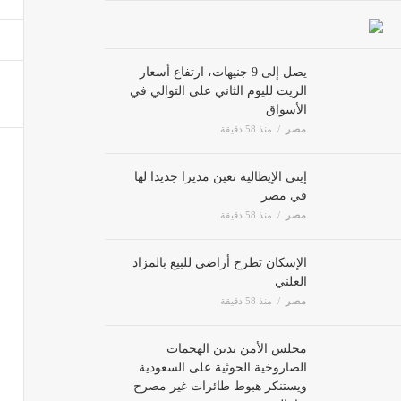
مصر ل
مصر
يصل إلى 9 جنيهات، ارتفاع أسعار
الزيت لليوم الثاني على التوالي في
الأسواق
حبس سي
مصر
منذ 58 دقيقة
مصر
إيني الإيطالية تعين مديرا جديدا لها
البلشي
في مصر
مصر
مصر
منذ 58 دقيقة
الإسكان تطرح أراضي للبيع بالمزاد
العلني
مصر
منذ 58 دقيقة
مجلس الأمن يدين الهجمات
الصاروخية الحوثية على السعودية
ويستنكر هبوط طائرات غير مصرح