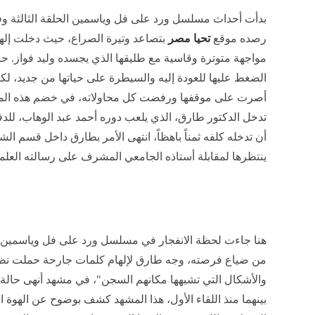
بدأت أحداث مسلسل ورد على فل وياسمين الحلقة الثالثة وفق
رصده موقع
تحيا مصر
بتصاعد وتيرة الصراع، حيث دخلت إله
مواجهة متوترة وقاسية مع طليقها الذي يجسده وليد فواز. ح
الضغط عليها للعودة إليه والسيطرة على حياتها من جديد، لكن
أصرت على موقفها ورفضت كل محاولاته، في خضم هذه الم
تدخل الدكتور طارق، الذي يلعب دوره أحمد عبد الوهاب، للدفاع
أن تدخله كلفه ثمناً باهظاً، انتهى الأمر بطارق داخل قسم
ينتظرها لمقابلة أستاذه الجامعي المشرف على رسالته العلمي
هنا جاءت لحظة الانفجار في مسلسل ورد على فل وياسمين ال
من ضياع فرصته، وجه طارق لإلهام كلمات جارحة حملت نظر
والأشكال التي تشبهها مكانهم السجن"، في مشهد أنهى حالة 
بينهما منذ اللقاء الأول، هذا المشهد كشف بوضوح عن الهوة ال