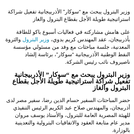
وزير البترول يبحث مع “سوكار” الأذربيجانية تفعيل شراكة
استراتيجية طويلة الأجل بقطاع البترول والغاز
على هامش مشاركته في فعاليات أسبوع باكو للطاقة
بأذربيجان، عقد المهندس كريم بدوي،
وزير البترول
والثروة
المعدنية، جلسة مباحثات مع وفد من مسئولي مؤسسة
النفط الوطنية الأذربيجانية “سوكار”، برئاسة إلشاد
ناصيروف نائب رئيس الشركة.
وزير البترول يبحث مع “سوكار” الأذربيجانية
تفعيل شراكة استراتيجية طويلة الأجل بقطاع
البترول والغاز
حضر المباحثات السفير حسام الدين رضا، سفير مصر لدى
أذربيجان، والمهندس صلاح عبد الكريم الرئيس التنفيذي
للهيئة المصرية العامة للبترول، والأستاذ يوسف مروان
مدير عام متابعة العقود والاتفاقيات البترولية والتعدينية
بالوزارة.