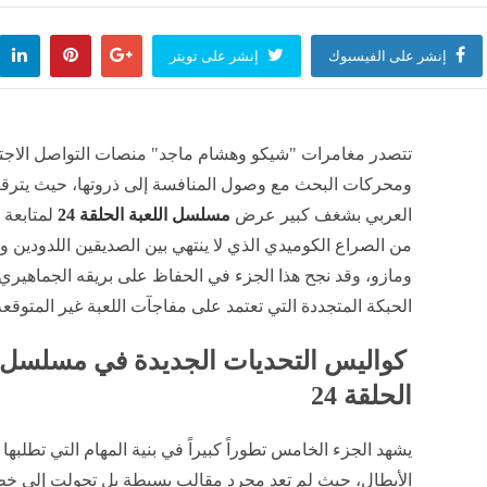
إنشر على الفيسبوك
إنشر على تويتر
تتصدر مغامرات "شيكو وهشام ماجد" منصات التواصل الاج
ومحركات البحث مع وصول المنافسة إلى ذروتها، حيث يترق
العربي بشغف كبير عرض
مسلسل اللعبة الحلقة 24
لمتابعة
من الصراع الكوميدي الذي لا ينتهي بين الصديقين اللدودين 
ومازو، وقد نجح هذا الجزء في الحفاظ على بريقه الجماهير
الحبكة المتجددة التي تعتمد على مفاجآت اللعبة غير المتوقعة
كواليس التحديات الجديدة في مسلسل ا
الحلقة 24
يشهد الجزء الخامس تطوراً كبيراً في بنية المهام التي تطلبها 
الأبطال، حيث لم تعد مجرد مقالب بسيطة بل تحولت إلى خ