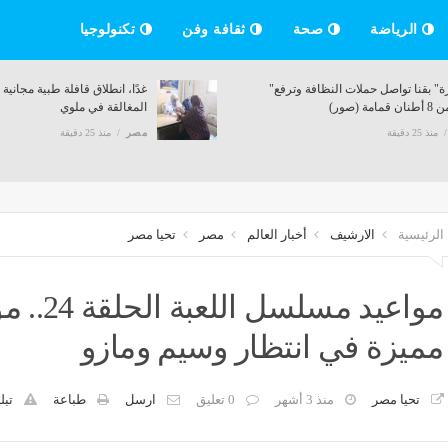
الرياضة
صحة
ثقافة وفن
تكنولوجيا
لجنة الحكام
"بهجورة" بقنا تواصل حملات النظافة وترفع
لإسماعيلية
أكثر من 8 أطنان قمامة (صور)
مصر
منذ 25 دقيقة
الرئيسية
الارشيف
أخبار العالم
مصر
تحيا مصر
مواعيد م
مميزة في انتظار وسيم ومازو
تحيا مصر
منذ 3 أشهر
0 تعليق
ارسل
طباعة
تبل