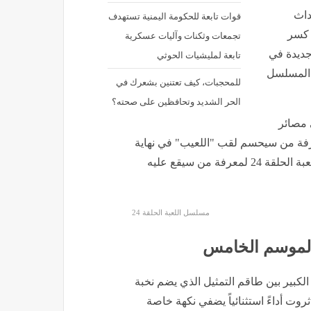
داث
قوات تابعة للحكومة اليمنية تستهدف
حلة كسر
تجمعات وثكنات وآليات عسكرية
ديدة في
تابعة لمليشيات الحوثي
، المسلسل
للمحجبات، كيف تعتنين بشعرك في
الحر الشديد وتحافظين على صحته؟
 مصائر
عرفة من سيحسم لقب "اللعيب" في نهاية
المطاف، وهو ما يجعل الأنظار كلها متجهة صوب مسلسل اللعبة الحلقة 24 لمعرفة من سيقع عليه
مسلسل اللعبة الحلقة 24
 الموسم الخامس
الكبير بين طاقم التمثيل الذي يضم نخبة
ت أداءً استثنائياً يضفي نكهة خاصة