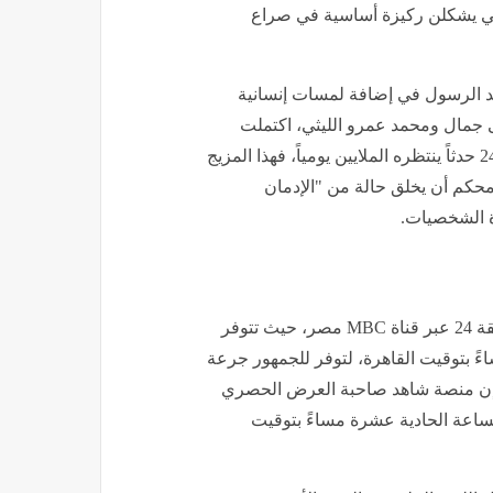
تي يشكلن ركيزة أساسية في صراع
عبد الرسول في إضافة لمسات إنسانية
 جمال ومحمد عمرو الليثي، اكتملت
ملامح الصورة الفنية التي جعلت من مسلسل اللعبة الحلقة 24 حدثاً ينتظره الملايين يومياً، فهذا المزيج
محكم أن يخلق حالة من "الإدمان
ة الشخصيات.
للباحثين عن المتعة والضحك، يتم عرض مسلسل اللعبة الحلقة 24 عبر قناة MBC مصر، حيث تتوفر
ءً بتوقيت القاهرة، لتوفر للجمهور جرعة
ل، فإن منصة شاهد صاحبة العرض الحصري
لساعة الحادية عشرة مساءً بتوقيت