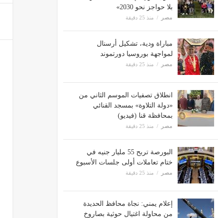
بلا حواجز نحو 2030»
مصر
منذ 25 دقيقة
مباراة ودية، تشكيل أرسنال
لمواجهة بوروسيا دورتموند
مصر
منذ 25 دقيقة
انطلاق تصفيات الموسم الثاني من
«دولة التلاوة» بمسجد القنائي
بمحافظة قنا (فيديو)
مصر
منذ 25 دقيقة
البورصة تربح 55 مليار جنيه في
ختام تعاملات أولى جلسات الأسبوع
مصر
منذ 25 دقيقة
إعلام يمني: نجاة محافظ الحديدة
من محاولة اغتيال حوثية بصاروخ