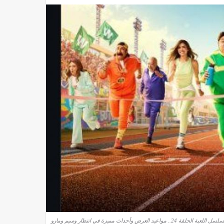
لقة 24.. مواعيد العرض وأحداث مميزة في انتظار وسيم ومازو