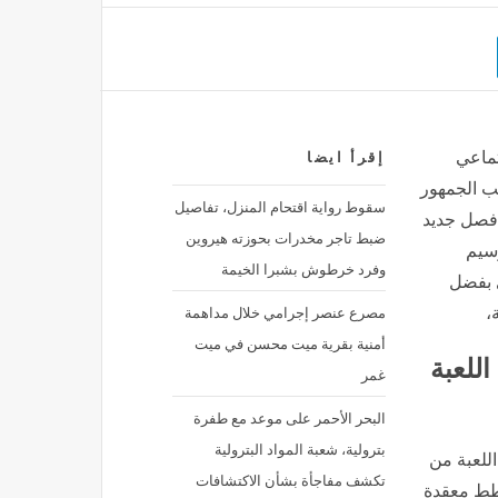
تماعي
إقرأ ايضا
ب الجمهور
سقوط رواية اقتحام المنزل، تفاصيل
 فصل جديد
ضبط تاجر مخدرات بحوزته هيروين
وسيم
وفرد خرطوش بشبرا الخيمة
ي بفضل
مصرع عنصر إجرامي خلال مداهمة
،
أمنية بقرية ميت محسن في ميت
للعبة
غمر
البحر الأحمر على موعد مع طفرة
بترولية، شعبة المواد البترولية
اللعبة من
تكشف مفاجأة بشأن الاكتشافات
طط معقدة