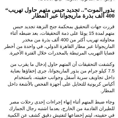
“بذور الموت”.. تجديد حبس متهم حاول تهريب
400 ألف بذرة ماريجوانا عبر المطار
قررت جهات التحقيق بمحكمة جنح النزهة تجديد حبس
متهم لمدة 15 يومًا على ذمة التحقيقات، بعد ضبطه أثناء
محاولته تهريب أكثر من 400 ألف بذرة من مخدر
الماريجوانا عبر مطار القاهرة الدولي، في واحدة من أخطر
قضايا التهريب المرتبطة بالمخدرات خلال الفترة الأخيرة.
وكشفت التحقيقات أن المتهم حاول إدخال ما يقرب من
7.5 كيلو جرام من بذور الماريجوانا، جرى إخفاؤها بعناية
داخل تجاويف سرية أسفل وجوانب حقيبته، باستخدام
أكياس كربونية للتحايل على أجهزة الفحص بالأشعة داخل
المطار.
وجاء ضبط المتهم أثناء إنهاء إجراءات إحدى رحلات مصر
للطيران القادمة من الخارج، بعدما اشتبه رجال الجمارك
في حقيبته، ليتم إخضاعها لتفتيش دقيق كشف عن الكمية