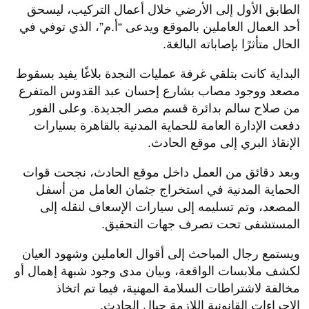
الطابق الأول إلى الأرضي خلال أعمال التركيب، ليسحق
أحد العمال العاملين بالموقع ويدعى “أ.م”، الذي توفي في
الحال متأثرًا بإصاباته البالغة.
البداية كانت بتلقي غرفة عمليات النجدة بلاغًا يفيد بسقوط
مصعد ووجود مصاب بشارع إحسان عبد القدوس المتفرع
من صلاح سالم بدائرة قسم مصر الجديدة. وعلى الفور
دفعت الإدارة العامة للحماية المدنية بالقاهرة بسيارات
الإنقاذ البري إلى موقع الحادث.
وبعد دقائق من العمل داخل موقع الحادث، نجحت قوات
الحماية المدنية في استخراج جثمان العامل من أسفل
المصعد، وتم تسليمه إلى سيارات الإسعاف لنقله إلى
المستشفى تحت تصرف جهات التحقيق.
ويستمع رجال المباحث إلى أقوال العاملين وشهود العيان
لكشف ملابسات الواقعة، وبيان مدى وجود شبهة إهمال أو
مخالفة لاشتراطات السلامة المهنية، فيما تم اتخاذ
الإجراءات القانونية اللازمة حيال الحادث.