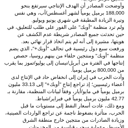
وأوضحت المصادر أن الهدف الإنتاجي سيرتفع بنحو
188,000 برميل يومياً لشهر أغسطس/آب، وهي نفس
وتيرة الزيادة المطبقة في شهري يونيو ويوليو.
ولم ترد منظمة "أوبك" على الفور على طلب للتعليق، في
حين تحدثت جميع المصادر شريطة عدم الكشف عن
هويتها، مشيرة إلى أنه لم يتم اتخاذ قرار نهائي بعد.
ورفعت سبع دول رئيسية في تحالف "أوبك+"، الذي يضم
منظمة "أوبك" ومنتجين حلفاء من بينهم روسيا، حصص
إنتاجها في الفترة من أبريل/نيسان إلى يوليو/تموز بما يقرب
من 800,000 برميل يومياً.
وأدت الحرب في إيران إلى انخفاض حاد في الإنتاج لدى
أعضاء رئيسيين؛ إذ تراجع إنتاج "أوبك+" إلى 33.13 مليون
برميل يومياً في مايو/أيار، وفقاً لبيانات المنظمة، مقارنة بـ
42.77 مليون برميل يومياً في فبراير/شباط.
ومع ذلك، عادت أسعار النفط إلى مستويات ما قبل
الحرب، متأثرة بضغوط ناجمة عن تراجع الواردات الصينية،
وزيادة الصادرات من منتجين خارج منطقة الشرق
الأوسط، وعملية سحب قياسية من المخزونات