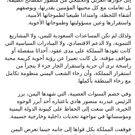
إلى جوارها العربي والخليجي من منظور المصالح الضيقة،
بل تعاملت مع كل محبيها المؤمنين بقدرتها، وبوصفهم
أشقاء اللحظة، وامتدادا طبيعيا لطموحاتها الأمنية،
واستقرارها وعين مسؤوليتها وطموحاتها الأخوية.
ولذلك لم تكن المساعدات السعودية لليمن، ولا المشاريع
التنموية، ولا الدعم الاقتصادي، ولا المبادرات السياسية التي
كانت تقودها المملكة على مدى عقود، أحداثا منفصلة أو
مواقف مؤقتة، بل كانت تعبيرا عن رؤية أخوية كريمة محبة
راسخة ترى أن حرية واستقرار الجار جزء لا يتجزأ من
استقرار المملكة، وأن رخاء الشعب اليمني منظومة تكامل
مع رخاء المنطقة بأكملها.
وفي خضم السنوات العصيبة، التي شهدها اليمن، برز
الرئيس عبدربه منصور هادي باعتباره أحد أبرز الوجوه
الخيرة، التي سعت إلى الحفاظ على كينونة الدولة اليمنية
ومؤسساتها في مواجهة تحديات داخلية وخارجية جسيمة.
فوقفت المملكة بكل قواها إلى جانبه حينما تعرض اليمن