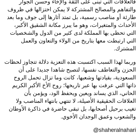
فالعلاقات التي تبنى على الثقة والإخاء وحسن الجوار
والتفاهم والمصالح المشتركة لا يمكن اختزالها في ظروف
طارئة أو مناصب رسمية، بل تمتد آثارها إلى جوف وما بعد
الأحداث والمتغيرات، وهو ما يبرز مكانة الشقيق الأكبر،
التي تحظى بها المملكة لدى كثير من الدول والشخصيات
التي ارتبطت معها بتاريخ من الولاء والتعاون والعمل
المشترك.
وربما لهذا السبب اكتسبت هذه التعزية دلالة تتجاوز لحظات
الحزن والتعاطف نفسها، لتصبح شاهدا جديدا على أن
السعودية، بقيادتها وشعبها، كانت وما تزال تحمل الروح
ذاتها التي عرفت بها عبر تاريخها؛ روح الأخ الأكبر الكريم
الحاني، الذي يساند ويعين ويحفظ الود، ويؤمن بأن
العلاقات الحقيقية الأصيلة، لا تنتهي بانتهاء المناصب ولا
تغيب برحيل أصحابها، بل تبقى حاضرة في ذاكرة الأوطان
والشعوب وعمق الوجدان الأخوي.
shaheralnahari@